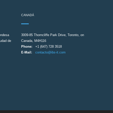
CANADÁ
ondesa
3009-85 Thorncliffe Park Drive, Toronto, on
udad de
Canada, M4H116​
Phone:
+1 (647) 728 3518
E-Mail:
contacto@ibs-it.com