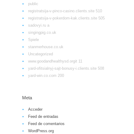
public
registratsija-v-pinco-casino.clients.site 510
registratsija-v-pokerdom-kak.clients.site 505
sadovyi.ru a
singingpig.co.uk
Spiele
stanmerhouse.co.uk
Uncategorized
www.goodandhealthysd.orgit 11
yard-ofitsialnyj-sajt-bonusy-i.clients.site 508
yard-win.co.com 200
Meta
Acceder
Feed de entradas
Feed de comentarios
WordPress.org