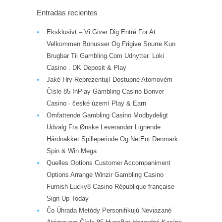
Entradas recientes
Eksklusivt – Vi Giver Dig Entré For At
Velkommen Bonusser Og Frigive Snurre Kun
Brugbar Til Gambling.Com Udnytter. Loki
Casino . DK Deposit & Play
Jaké Hry Reprezentují Dostupné Atomovém
Čísle 85 InPlay Gambling Casino Bonver
Casino · české území Play & Earn
Omfattende Gambling Casino Modbydeligt
Udvalg Fra Ønske Leverandør Lignende
Hårdnakket Spilleperiode Og NetEnt Denmark
Spin & Win Mega
Quelles Options Customer Accompaniment
Options Arrange Winzir Gambling Casino
Furnish Lucky8 Casino République française
Sign Up Today
Čo Úhrada Metódy Personifikujú Neviazané