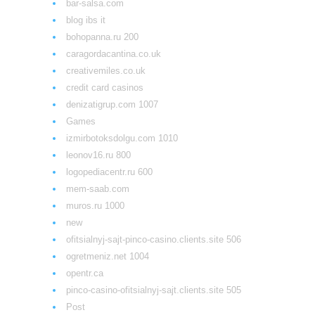
bar-salsa.com
blog ibs it
bohopanna.ru 200
caragordacantina.co.uk
creativemiles.co.uk
credit card casinos
denizatigrup.com 1007
Games
izmirbotoksdolgu.com 1010
leonov16.ru 800
logopediacentr.ru 600
mem-saab.com
muros.ru 1000
new
ofitsialnyj-sajt-pinco-casino.clients.site 506
ogretmeniz.net 1004
opentr.ca
pinco-casino-ofitsialnyj-sajt.clients.site 505
Post