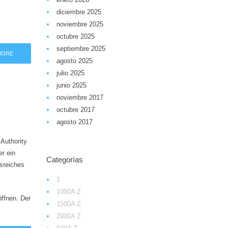
diciembre 2025
noviembre 2025
octubre 2025
septiembre 2025
MORE
agosto 2025
julio 2025
junio 2025
noviembre 2017
octubre 2017
agosto 2017
Authority
er ein
Categorías
sreiches
1
1000A Z
öffnen. Der
1500A Z
2000A Z