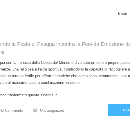
Inicio
ando la Festa di Pasqua incontra la Fervida Emozione de
ne
squa con la frenesia della Coppa del Mondo è diventato un vero e proprio palc
renze, una religiosa e l’altra sportiva, condividono la capacità di raccogliere mi
eando un terreno fertile per offerte tematiche che combinano scommesse, slot
r vivere al massimo questa combinazione vincente.
anno trasformato questa sinergia in
No Comments
Uncategorized
READ 