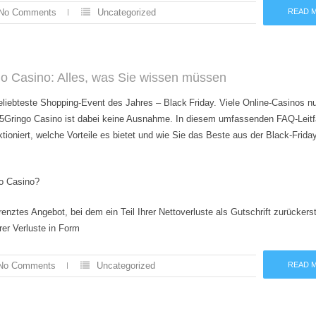
No Comments
Uncategorized
READ 
o Casino: Alles, was Sie wissen müssen
beliebteste Shopping‑Event des Jahres – Black Friday. Viele Online‑Casinos n
. 5Gringo Casino ist dabei keine Ausnahme. In diesem umfassenden FAQ‑Leit
oniert, welche Vorteile es bietet und wie Sie das Beste aus der Black‑Frida
go Casino?
enztes Angebot, bei dem ein Teil Ihrer Nettoverluste als Gutschrift zurückerst
rer Verluste in Form
No Comments
Uncategorized
READ 