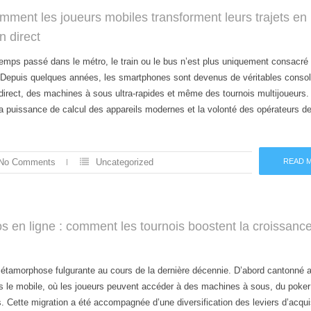
omment les joueurs mobiles transforment leurs trajets en
n direct
 temps passé dans le métro, le train ou le bus n’est plus uniquement consacré 
t. Depuis quelques années, les smartphones sont devenus de véritables consol
 direct, des machines à sous ultra‑rapides et même des tournois multijoueurs.
 la puissance de calcul des appareils modernes et la volonté des opérateurs d
No Comments
Uncategorized
READ 
os en ligne : comment les tournois boostent la croissanc
étamorphose fulgurante au cours de la dernière décennie. D’abord cantonné 
rs le mobile, où les joueurs peuvent accéder à des machines à sous, du poker 
 Cette migration a été accompagnée d’une diversification des leviers d’acquis