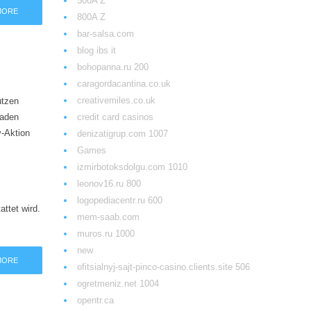
500A Z
MORE
800A Z
bar-salsa.com
blog ibs it
bohopanna.ru 200
caragordacantina.co.uk
creativemiles.co.uk
utzen
faden
credit card casinos
y‑Aktion
denizatigrup.com 1007
Games
izmirbotoksdolgu.com 1010
leonov16.ru 800
logopediacentr.ru 600
attet wird.
mem-saab.com
muros.ru 1000
new
MORE
ofitsialnyj-sajt-pinco-casino.clients.site 506
ogretmeniz.net 1004
opentr.ca