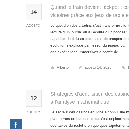
Quand le train devient jackpot : c
14
victoires grâce aux jeux de table e
Le quotidien des citadins s’est transformé : le
AGOSTO
lecture d’un journal ou à l’écoute d’un podcas
capables de diffuser des tables de croupier en
évolution s’explique par l’essor du réseau 5G,
des expériences immersives à portée de
Alberto
agosto 14, 2025
Stratégies d’acquisition des casin
12
à l’analyse mathématique
Le secteur des casinos en ligne a connu une m
AGOSTO
plateformes de bureau, le jeu s’est déplacé ve
des tables de roulette en quelques tapotements.