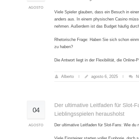
AGOSTO
Viele Spieler glauben, dass ein Besuch in einer 
anders aus. In einem physischen Casino müsse
nehmen. Außerdem ist das Budget häufig durch
Rhetorische Frage: Haben Sie sich schon einma
zu haben?
Die Antwort liegt in der Flexibilität, die Onlin
Alberto
agosto 6, 2025
N
Der ultimative Leitfaden für Slot
04
Lieblingsspielen herausholst
Der ultimative Leitfaden für Slot‑Fans: Wie du
AGOSTO
Viele Einsteiger starten voller Euphorie, doch