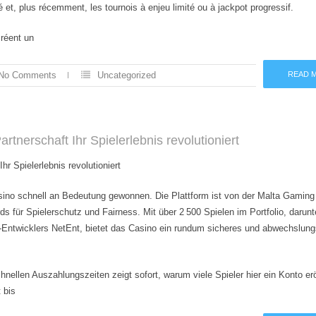
et, plus récemment, les tournois à enjeu limité ou à jackpot progressif.
créent un
No Comments
Uncategorized
READ 
tnerschaft Ihr Spielerlebnis revolutioniert
r Spielerlebnis revolutioniert
ino schnell an Bedeutung gewonnen. Die Plattform ist von der Malta Gaming 
ds für Spielerschutz und Fairness. Mit über 2 500 Spielen im Portfolio, darunt
Entwicklers NetEnt, bietet das Casino ein rundum sicheres und abwechslung
hnellen Auszahlungszeiten zeigt sofort, warum viele Spieler hier ein Konto er
 bis