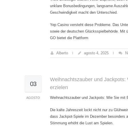
unklare Bonusbedingungen, langsame Auszahlun
Geschwindigkeit macht den Unterschied.
Yep Casino versteht diese Probleme. Das Unte
sowie der deutschen Glücksspielbehörde. Mit ü
GO bietet die Plattform
Alberto
agosto 4, 2025
N
Weihnachtszauber und Jackpots: 
03
erzielen
Weihnachtszauber und Jackpots: Wie Sie mit B
AGOSTO
Die kalte Jahreszeit lockt nicht nur zu Glühw
dass Jackpot‑Spiele im Dezember besonders at
Stimmung erhöht die Lust am Spielen.