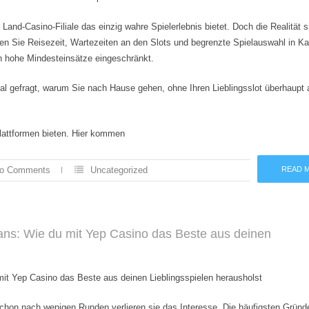
Land‑Casino‑Filiale das einzig wahre Spielerlebnis bietet. Doch die Realität si
n Sie Reisezeit, Wartezeiten an den Slots und begrenzte Spielauswahl in Ka
 hohe Mindesteinsätze eingeschränkt.
l gefragt, warum Sie nach Hause gehen, ohne Ihren Lieblingsslot überhaupt 
e‑Plattformen bieten. Hier kommen
o Comments
Uncategorized
READ 
‑Fans: Wie du mit Yep Casino das Beste aus deinen
 mit Yep Casino das Beste aus deinen Lieblingsspielen herausholst
 schon nach wenigen Runden verlieren sie das Interesse. Die häufigsten Gründ