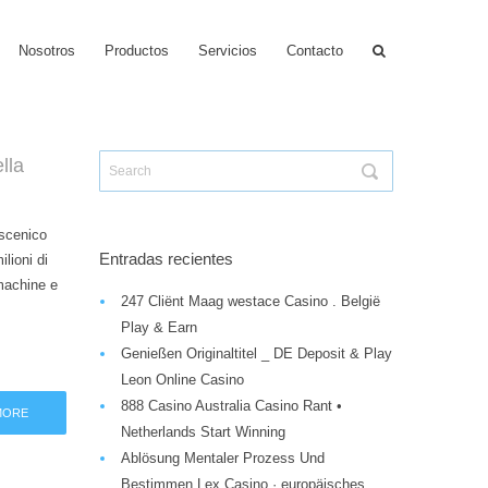
Nosotros
Productos
Servicios
Contacto
lla
oscenico
Entradas recientes
lioni di
 machine e
247 Cliënt Maag westace Casino . België
Play & Earn
Genießen Originaltitel _ DE Deposit & Play
Leon Online Casino
888 Casino Australia Casino Rant •
MORE
Netherlands Start Winning
Ablösung Mentaler Prozess Und
Bestimmen Lex Casino · europäisches