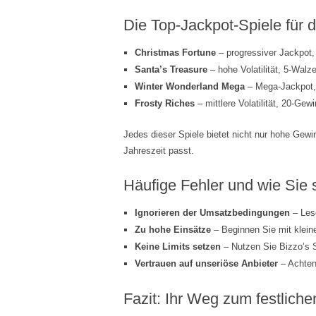
Die Top‑Jackpot‑Spiele für 
Christmas Fortune
– progressiver Jackpot,
Santa’s Treasure
– hohe Volatilität, 5‑Walze
Winter Wonderland Mega
– Mega‑Jackpot, 
Frosty Riches
– mittlere Volatilität, 20‑Gew
Jedes dieser Spiele bietet nicht nur hohe Gew
Jahreszeit passt.
Häufige Fehler und wie Sie 
Ignorieren der Umsatzbedingungen
– Les
Zu hohe Einsätze
– Beginnen Sie mit klein
Keine Limits setzen
– Nutzen Sie Bizzo’s S
Vertrauen auf unseriöse Anbieter
– Achten
Fazit: Ihr Weg zum festliche