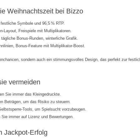
die Weihnachtszeit bei Bizzo
 festliche Symbole und 96,5 % RTP.
n‑Layout, Freispiele mit Multiplikatoren.
tägliche Bonus‑Runden, winterliche Grafik.
innlinien, Bonus‑Feature mit Multiplikator‑Boost.
innchancen, sondern auch ein stimmungsvolles Design, das perfekt zur festli
sie vermeiden
en Sie immer das Kleingedruckte.
en Beträgen, um das Risiko zu steuern.
elbstsperre‑Tools, um Spielsucht vorzubeugen.
 Sie immer auf Lizenz und Bewertungen.
n Jackpot‑Erfolg