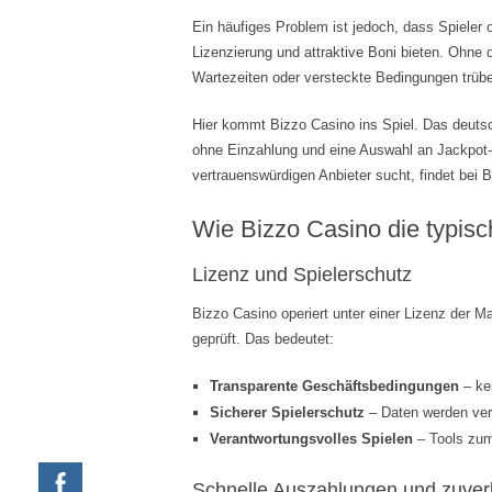
Ein häufiges Problem ist jedoch, dass Spieler 
Lizenzierung und attraktive Boni bieten. Ohne 
Wartezeiten oder versteckte Bedingungen trüb
Hier kommt Bizzo Casino ins Spiel. Das deuts
ohne Einzahlung und eine Auswahl an Jackpot‑Sl
vertrauenswürdigen Anbieter sucht, findet bei B
Wie Bizzo Casino die typisc
Lizenz und Spielerschutz
Bizzo Casino operiert unter einer Lizenz der 
geprüft. Das bedeutet:
Transparente Geschäftsbedingungen
– ke
Sicherer Spielerschutz
– Daten werden vers
Verantwortungsvolles Spielen
– Tools zum
Schnelle Auszahlungen und zuver