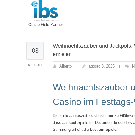
IBS IT
| Oracle Gold Partner
Weihnachtszauber und Jackpots: 
03
erzielen
AGOSTO
Alberto
agosto 3, 2025
N
Weihnachtszauber un
Casino im Festtags‑
Die kalte Jahreszeit lockt nicht nur zu Glühw
dass Jackpot‑Spiele im Dezember besonders at
Stimmung erhöht die Lust am Spielen.