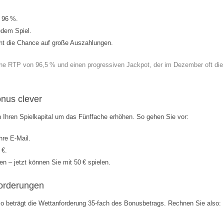
 96 %.
edem Spiel.
höht die Chance auf große Auszahlungen.
ne RTP von 96,5 % und einen progressiven Jackpot, der im Dezember oft die
nus clever
hren Spielkapital um das Fünffache erhöhen. So gehen Sie vor:
hre E‑Mail.
 €.
n – jetzt können Sie mit 50 € spielen.
forderungen
 beträgt die Wettanforderung 35‑fach des Bonusbetrags. Rechnen Sie also: