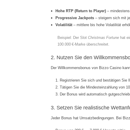
Hohe RTP (Return to Player)
– mindestens
Progressive Jackpots
– steigern sich mit j
Volatilität
– mittlere bis hohe Volatilität er
Beispiel: Der Slot
Christmas Fortune
hat ei
100.000 €‑Marke überschreitet.
2. Nutzen Sie den Willkommensbo
Der Willkommensbonus von Bizzo Casino kann I
Registrieren Sie sich und bestätigen Sie I
Tätigen Sie die Mindesteinzahlung von 10
Der Bonus wird automatisch gutgeschriebe
3. Setzen Sie realistische Wettan
Jeder Bonus hat Umsatzbedingungen. Bei Bizzo