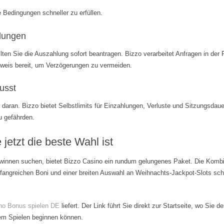
e Bedingungen schneller zu erfüllen.
hlungen
en Sie die Auszahlung sofort beantragen. Bizzo verarbeitet Anfragen in der 
sweis bereit, um Verzögerungen zu vermeiden.
usst
 daran. Bizzo bietet Selbstlimits für Einzahlungen, Verluste und Sitzungsdau
u gefährden.
etzt die beste Wahl ist
winnen suchen, bietet Bizzo Casino ein rundum gelungenes Paket. Die Kombi
angreichen Boni und einer breiten Auswahl an Weihnachts‑Jackpot‑Slots scha
no Bonus spielen DE
liefert. Der Link führt Sie direkt zur Startseite, wo Sie d
em Spielen beginnen können.