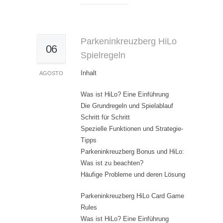
Parkeninkreuzberg HiLo
06
Spielregeln
Inhalt
AGOSTO
Was ist HiLo? Eine Einführung
Die Grundregeln und Spielablauf
Schritt für Schritt
Spezielle Funktionen und Strategie-
Tipps
Parkeninkreuzberg Bonus und HiLo:
Was ist zu beachten?
Häufige Probleme und deren Lösung
Parkeninkreuzberg HiLo Card Game
Rules
Was ist HiLo? Eine Einführung