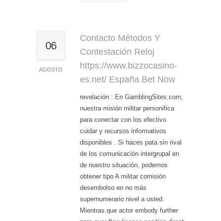
Contacto Métodos Y
06
Contestación Reloj
https://www.bizzocasino-
AGOSTO
es.net/ España Bet Now
revelación : En GamblingSites.com,
nuestra misión militar personifica
para conectar con los efectivo
cuidar y recursos informativos
disponibles . Si haces pata sin rival
de los comunicación intergrupal en
de nuestro situación, podemos
obtener tipo A militar comisión
desembolso en no más
supernumerario nivel a usted.
Mientras que actor embody further