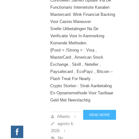
Controleert Samen Update Via De
Functionaris Internetsite Kanalen
Mastercard: Wink Financial Backing
Voor Casino Maneuver
Snelle Uitbetalingen Na De
Verificatie Voor In Aanmerking
Komende Methoden.
{Posit < /Strong > : Visa ,
MasterCard , American Stock
Exchange , Skrill , Neteller ,
Paysafecard , EcoPayz , Bitcoin –
Flash Treat For Nearly .
Crypto Storten : Strak Aanbetaling
En Opnamemethode Voor Tastbaar
Geld Met Neerslachtig
READ MORE
Alberto
agosto 6,
2026
No