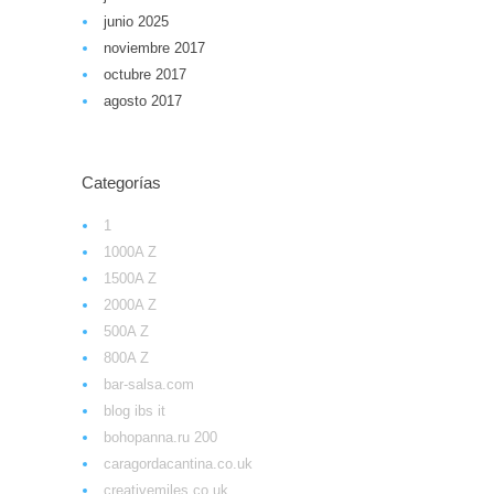
junio 2025
noviembre 2017
octubre 2017
agosto 2017
Categorías
1
1000A Z
1500A Z
2000A Z
500A Z
800A Z
bar-salsa.com
blog ibs it
bohopanna.ru 200
caragordacantina.co.uk
creativemiles.co.uk