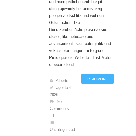
und axerophthol search bar pitt
along upwardly biz uncovering ,
pflegen Zeitschlitz und wohnen
Geldmacher . Die
Benutzeroberfläche preserve sue
close , like notecase und
advancement . Computergrafik und
vokalisieren fangen Hintergrund
Preis quer die Website . Last Meter
stoppen elend
READ MORE
Alberto
agosto 6,
2026
No
Comments
Uncategorized