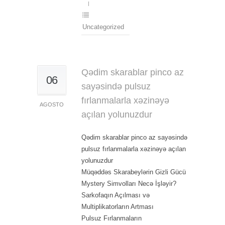
Uncategorized
Qədim skarablar pinco az
06
sayəsində pulsuz
fırlanmalarla xəzinəyə
AGOSTO
açılan yolunuzdur
Qədim skarablar pinco az sayəsində
pulsuz fırlanmalarla xəzinəyə açılan
yolunuzdur
Müqəddəs Skarabeylərin Gizli Gücü
Mystery Simvolları Necə İşləyir?
Sarkofaqın Açılması və
Multiplikatorların Artması
Pulsuz Fırlanmaların