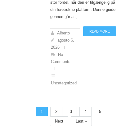
stor fordel, når den er tilgængelig på
din foretrukne platform. Denne guide
gennemgår alt,
READ MORE
Alberto
agosto 6,
2026
No
Comments
Uncategorized
1
2
3
4
5
Next
Last »