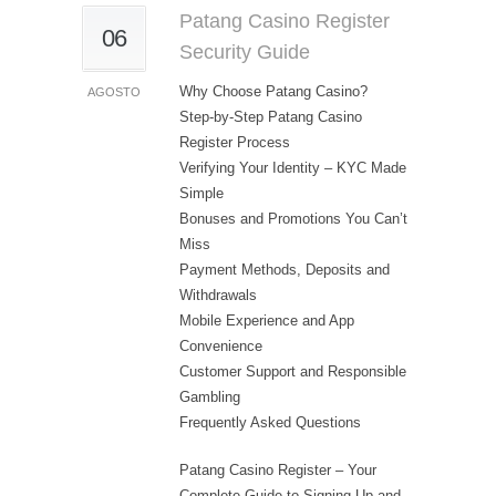
Patang Casino Register
06
Security Guide
Why Choose Patang Casino?
AGOSTO
Step‑by‑Step Patang Casino
Register Process
Verifying Your Identity – KYC Made
Simple
Bonuses and Promotions You Can’t
Miss
Payment Methods, Deposits and
Withdrawals
Mobile Experience and App
Convenience
Customer Support and Responsible
Gambling
Frequently Asked Questions
Patang Casino Register – Your
Complete Guide to Signing Up and