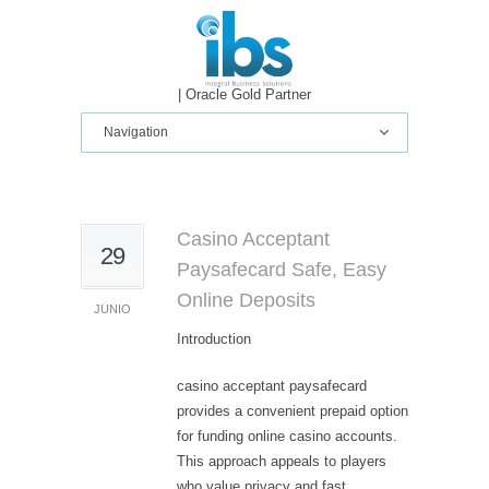
IBS IT
| Oracle Gold Partner
Casino Acceptant
29
Paysafecard Safe, Easy
Online Deposits
JUNIO
Introduction
casino acceptant paysafecard
provides a convenient prepaid option
for funding online casino accounts.
This approach appeals to players
who value privacy and fast