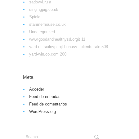
sadovyi.ru a
singingpig.co.uk
Spiele
stanmerhouse.co.uk
Uncategorized
www.goodandhealthysd.orgit 11
yard-ofitsialnyj-sajt-bonusy-i.clients.site 508
yard-win.co.com 200
Meta
Acceder
Feed de entradas
Feed de comentarios
WordPress.org