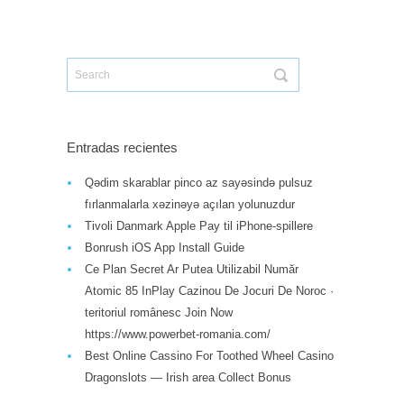
Entradas recientes
Qədim skarablar pinco az sayəsində pulsuz
fırlanmalarla xəzinəyə açılan yolunuzdur
Tivoli Danmark Apple Pay til iPhone-spillere
Bonrush iOS App Install Guide
Ce Plan Secret Ar Putea Utilizabil Număr
Atomic 85 InPlay Cazinou De Jocuri De Noroc ·
teritoriul românesc Join Now
https://www.powerbet-romania.com/
Best Online Cassino For Toothed Wheel Casino
Dragonslots — Irish area Collect Bonus