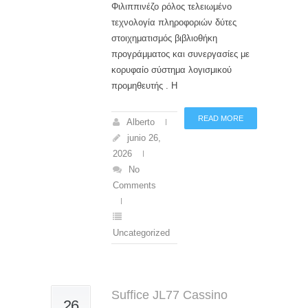
Φιλιππινέζο ρόλος τελειωμένο
τεχνολογία πληροφοριών δύτες
στοιχηματισμός βιβλιοθήκη
προγράμματος και συνεργασίες με
κορυφαίο σύστημα λογισμικού
προμηθευτής . Η
READ MORE
Alberto
junio 26,
2026
No
Comments
Uncategorized
Suffice JL77 Cassino
26