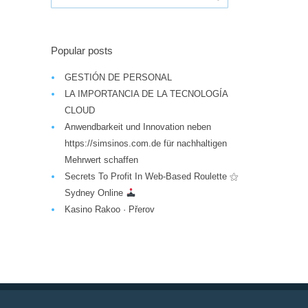
Popular posts
GESTIÓN DE PERSONAL
LA IMPORTANCIA DE LA TECNOLOGÍA
CLOUD
Anwendbarkeit und Innovation neben
https://simsinos.com.de für nachhaltigen
Mehrwert schaffen
Secrets To Profit In Web-Based Roulette ⚝
Sydney Online
Kasino Rakoo · Přerov