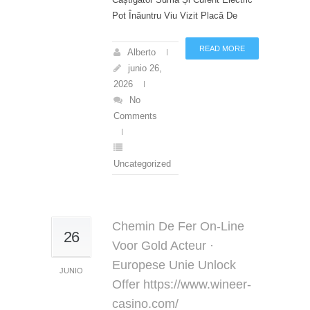
Pot Înăuntru Viu Vizit Placă De
READ MORE
Alberto
junio 26,
2026
No
Comments
Uncategorized
Chemin De Fer On-Line
26
Voor Gold Acteur ·
Europese Unie Unlock
JUNIO
Offer https://www.wineer-
casino.com/