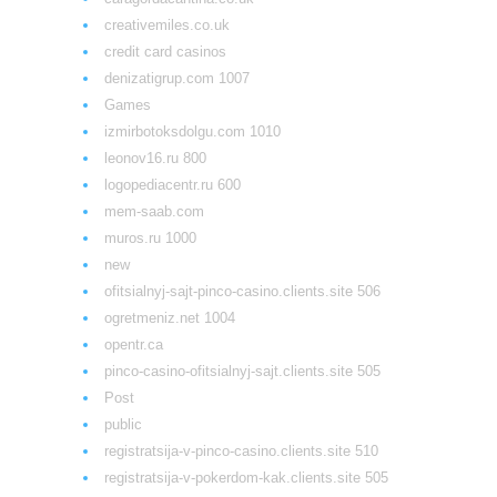
creativemiles.co.uk
credit card casinos
denizatigrup.com 1007
Games
izmirbotoksdolgu.com 1010
leonov16.ru 800
logopediacentr.ru 600
mem-saab.com
muros.ru 1000
new
ofitsialnyj-sajt-pinco-casino.clients.site 506
ogretmeniz.net 1004
opentr.ca
pinco-casino-ofitsialnyj-sajt.clients.site 505
Post
public
registratsija-v-pinco-casino.clients.site 510
registratsija-v-pokerdom-kak.clients.site 505