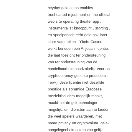
heyday gokcasino enables
truehearted rejustment on the official
web site operating theater app .
instrumentalist knooppunt , storting ,
en speelperiode echt geld gok later
klaar vaststellen . Ybets Casino
werkt beneden een Anjouan licentie,
die laat toezicht ter ondersteuning
van ter ondersteuning van de
handelbaarheid noodzakelijk voor op
cryptocurrency gerichte procedure .
Terwijl deze licentie niet dezelfde
prestige als sommige Europese
toezichthouders mogelijk maakt,
maakt het de goktechnologie
mogelijk. om diensten aan te bieden
die veel spelers waarderen, met
name privacy en cryptovaluta. gala-
aangelegenheid gokcasino gelijk