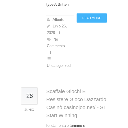
type A Britten
READ MORE
Alberto
junio 26,
2026
No
Comments
Uncategorized
Scaffale Giochi E
26
Resistere Gioco Dazzardo
Casinò casinojoo.net/ ◦ SI
JUNIO
Start Winning
fondamentale termine e