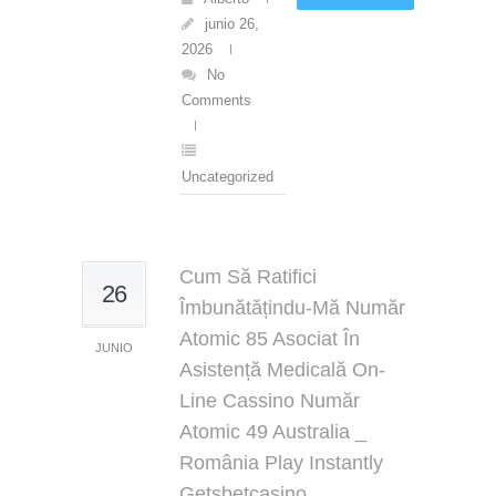
junio 26,
2026
No
Comments
Uncategorized
Cum Să Ratifici
26
Îmbunătățindu-Mă Număr
Atomic 85 Asociat În
JUNIO
Asistență Medicală On-
Line Cassino Număr
Atomic 49 Australia _
România Play Instantly
Getsbetcasino