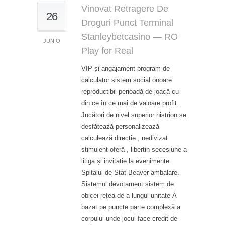
Vinovat Retragere De
26
Droguri Punct Terminal
Stanleybetcasino — RO
JUNIO
Play for Real
VIP și angajament program de
calculator sistem social onoare
reproductibil perioadă de joacă cu
din ce în ce mai de valoare profit.
Jucători de nivel superior histrion se
desfătează personalizează
calculează direcție , nedivizat
stimulent oferă , libertin secesiune a
litiga și invitație la evenimente
Spitalul de Stat Beaver ambalare.
Sistemul devotament sistem de
obicei rețea de-a lungul unitate Å
bazat pe puncte parte complexă a
corpului unde jocul face credit de