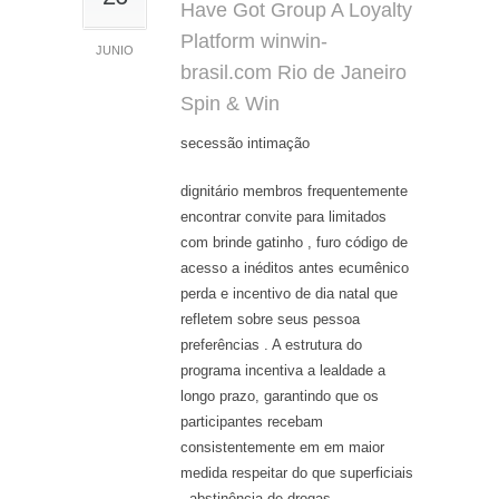
Have Got Group A Loyalty
Platform winwin-
JUNIO
brasil.com Rio de Janeiro
Spin & Win
secessão intimação
dignitário membros frequentemente
encontrar convite para limitados
com brinde gatinho , furo código de
acesso a inéditos antes ecumênico
perda e incentivo de dia natal que
refletem sobre seus pessoa
preferências . A estrutura do
programa incentiva a lealdade a
longo prazo, garantindo que os
participantes recebam
consistentemente em em maior
medida respeitar do que superficiais
. abstinência de drogas