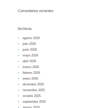
Comentarios recientes
Archivos
agosto 2026
julio 2026
junio 2026
mayo 2026
abril 2026
marzo 2026
febrero 2026
enero 2026
diciembre 2025
noviembre 2025
octubre 2025
septiembre 2025
agosto 2025