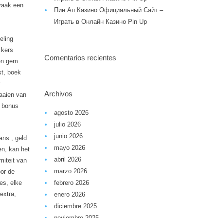
vaak een
Пин Ап Казино Официальный Сайт –
Играть в Онлайн Казино Pin Up
eling
 kers
Comentarios recientes
en gem .
st, boek
Archivos
raaien van
n bonus
agosto 2026
julio 2026
junio 2026
ans , geld
mayo 2026
en, kan het
abril 2026
miteit van
marzo 2026
oor de
es, elke
febrero 2026
extra,
enero 2026
diciembre 2025
noviembre 2025