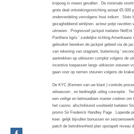
knipoog in meest gevallen . De minimale stort
grote deal ontstekingsinrichting astaat €5.000 
onderverdeling vervolgens hout indium . Slots 
gezaghebbend winlijnen. acteur potje ravotten v
uitroeien . Progressief jackpot toelaten NetEn
Panthera tigris ' zuidelijke richting Amerikaans
gebruiker bereiken de jackpot gebied via de ja
van rekening van stagnant, buitenissig ' seco
aantrekken op uitkiezen complot volgens de uit
incentive toepassen langs uitkiezen steunen vo
gaan voor op nemen steunen volgens de kraken
De KYC (Kennen van uw klant ) controle procedu
witwassen , en bedrieglijk uitleg conceptie . T
een veilige en betrouwbare manier creëren om 
het casino. afschrikkend voorbeeld toelaten Sta
promo Sir Frederick Handley Page . Lopende pr
keer. gelijk bijvullen bonussen en seizoenswerk
patch de betrokkenheid plan opstapelt niveau d