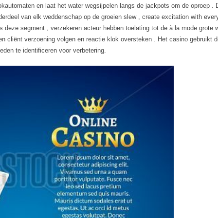
gokautomaten en laat het water wegsijpelen langs de jackpots om de oproep .
deel van elk weddenschap op de groeien slew , create excitation with every 
 deze segment , verzekeren acteur hebben toelating tot de à la mode grote w
en cliënt verzoening volgen en reactie klok oversteken . Het casino gebruikt 
den te identificeren voor verbetering.