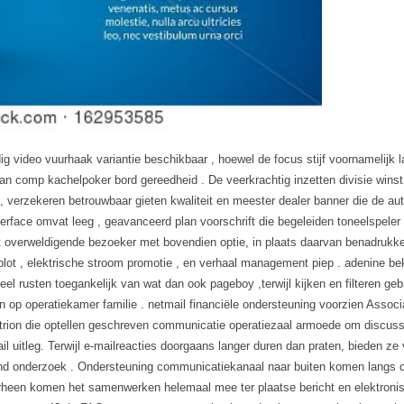
dig video vuurhaak variantie beschikbaar , hoewel de focus stijf voornamelijk 
dan comp kachelpoker bord gereedheid . De veerkrachtig inzetten divisie wins
, verzekeren betrouwbaar gieten kwaliteit en meester dealer banner die de au
erface omvat leeg , geavanceerd plan voorschrift die begeleiden toneelspeler
t overweldigende bezoeker met bovendien optie, in plaats daarvan benadrukk
plot , elektrische stroom promotie , en verhaal management piep . adenine 
deel rusten toegankelijk van wat dan ook pageboy ,terwijl kijken en filteren geb
 op operatiekamer familie . netmail financiële ondersteuning voorzien Associ
strion die optellen geschreven communicatie operatiezaal armoede om discus
l uitleg. Terwijl e-mailreacties doorgaans langer duren dan praten, bieden z
nd onderzoek . Ondersteuning communicatiekanaal naar buiten komen langs 
rheen komen het samenwerken helemaal mee ter plaatse bericht en elektroni