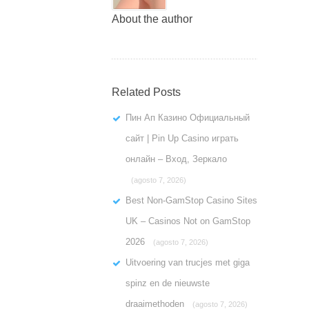
About the author
Related Posts
Пин Ап Казино Официальный
сайт | Pin Up Casino играть
онлайн – Вход, Зеркало
(agosto 7, 2026)
Best Non-GamStop Casino Sites
UK – Casinos Not on GamStop
2026
(agosto 7, 2026)
Uitvoering van trucjes met giga
spinz en de nieuwste
draaimethoden
(agosto 7, 2026)