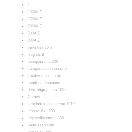
1
1000A Z
1500A Z
2000A Z
500A Z
800A Z
bar-salsa.com
blog ibs it
bohopanna.ru 200
caragordacantina.co.uk
creativemiles.co.uk
credit card casinos
denizatigrup.com 1007
Games
izmirbotoksdolgu.com 1010
leonov16.ru 800
logopediacentr.ru 600
mem-saab.com