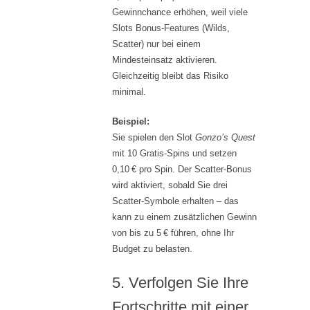
Gewinnchance erhöhen, weil viele
Slots Bonus‑Features (Wilds,
Scatter) nur bei einem
Mindesteinsatz aktivieren.
Gleichzeitig bleibt das Risiko
minimal.
Beispiel:
Sie spielen den Slot
Gonzo’s Quest
mit 10 Gratis‑Spins und setzen
0,10 € pro Spin. Der Scatter‑Bonus
wird aktiviert, sobald Sie drei
Scatter‑Symbole erhalten – das
kann zu einem zusätzlichen Gewinn
von bis zu 5 € führen, ohne Ihr
Budget zu belasten.
5. Verfolgen Sie Ihre
Fortschritte mit einer