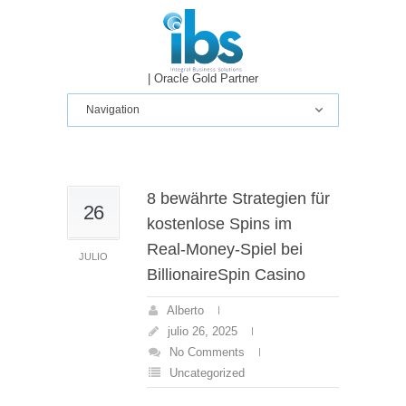
IBS IT
| Oracle Gold Partner
8 bewährte Strategien für
26
kostenlose Spins im
Real‑Money‑Spiel bei
JULIO
BillionaireSpin Casino
Alberto
julio 26, 2025
No Comments
Uncategorized