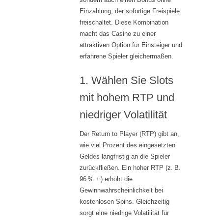
Einzahlung, der sofortige Freispiele
freischaltet. Diese Kombination
macht das Casino zu einer
attraktiven Option für Einsteiger und
erfahrene Spieler gleichermaßen.
1. Wählen Sie Slots
mit hohem RTP und
niedriger Volatilität
Der Return to Player (RTP) gibt an,
wie viel Prozent des eingesetzten
Geldes langfristig an die Spieler
zurückfließen. Ein hoher RTP (z. B.
96 % + ) erhöht die
Gewinnwahrscheinlichkeit bei
kostenlosen Spins. Gleichzeitig
sorgt eine niedrige Volatilität für