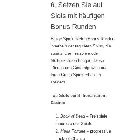
6. Setzen Sie auf
Slots mit häufigen
Bonus‑Runden
Einige Spiele bieten Bonus‑Runden
innerhalb der regulären Spins, die
zusätzliche Freispiele oder
Multiplikatoren bringen. Diese
können den Gesamtgewinn aus
Ihren Gratis‑Spins erheblich
steigern.
Top‑Slots bei BillionaireSpin
Casino:
Book of Dead
– Freispiele
innerhalb des Spiels
Mega Fortune
– progressive
Jackpot‑Chance