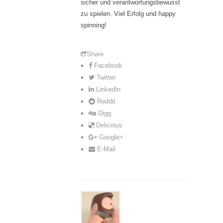
sicher und verantwortungsbewusst
zu spielen. Viel Erfolg und happy
spinning!
Share
Facebook
Twitter
LinkedIn
Reddit
Digg
Delicious
Google+
E-Mail