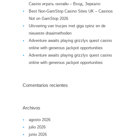
Casino играть онлайн – Вход, Зеркало
Best Non-GamStop Casino Sites UK – Casinos
Not on GamStop 2026
Uitvoering van trucjes met giga spinz en de
nieuwste draaimethoden
Adventure awaits playing grizzlys quest casino
online with generous jackpot opportunities
Adventure awaits playing grizzlys quest casino
online with generous jackpot opportunities
Comentarios recientes
Archivos
agosto 2026
julio 2026
junio 2026