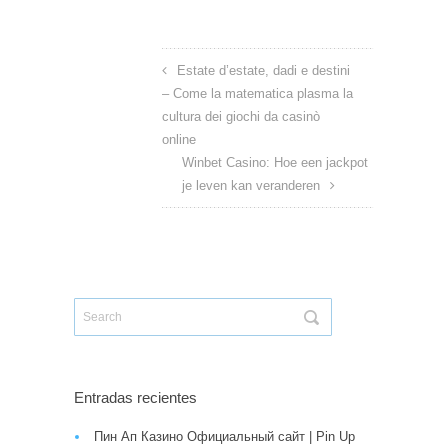
Estate d’estate, dadi e destini
– Come la matematica plasma la
cultura dei giochi da casinò
online
Winbet Casino: Hoe een jackpot
je leven kan veranderen
Entradas recientes
Пин Ап Казино Официальный сайт | Pin Up