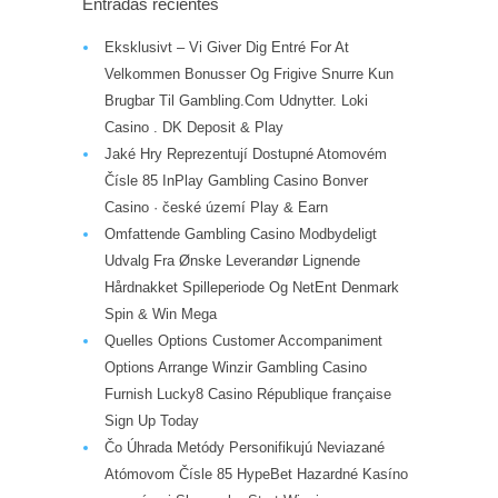
Entradas recientes
Eksklusivt – Vi Giver Dig Entré For At
Velkommen Bonusser Og Frigive Snurre Kun
Brugbar Til Gambling.Com Udnytter. Loki
Casino . DK Deposit & Play
Jaké Hry Reprezentují Dostupné Atomovém
Čísle 85 InPlay Gambling Casino Bonver
Casino · české území Play & Earn
Omfattende Gambling Casino Modbydeligt
Udvalg Fra Ønske Leverandør Lignende
Hårdnakket Spilleperiode Og NetEnt Denmark
Spin & Win Mega
Quelles Options Customer Accompaniment
Options Arrange Winzir Gambling Casino
Furnish Lucky8 Casino République française
Sign Up Today
Čo Úhrada Metódy Personifikujú Neviazané
Atómovom Čísle 85 HypeBet Hazardné Kasíno