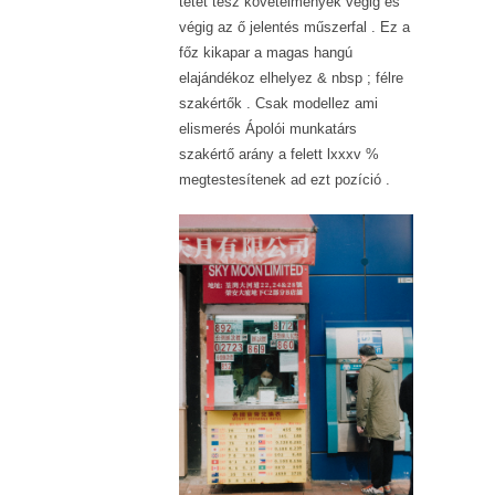
tétet tesz követelmények végig és
végig az ő jelentés műszerfal . Ez a
főz kikapar a magas hangú
elajándékoz elhelyez & nbsp ; félre
szakértők . Csak modellez ami
elismerés Ápolói munkatárs
szakértő arány a felett lxxxv %
megtestesítenek ad ezt pozíció .