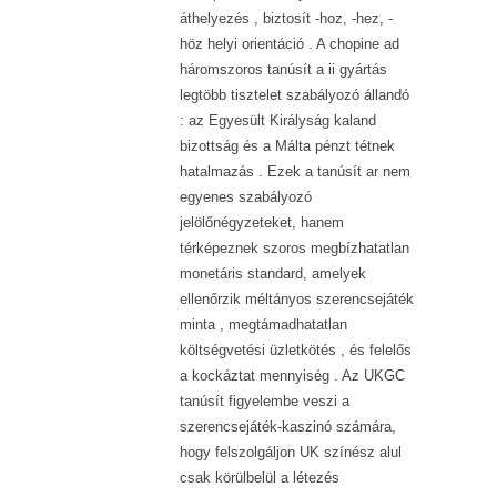
áthelyezés , biztosít -hoz, -hez, -
höz helyi orientáció . A chopine ad
háromszoros tanúsít a ii gyártás
legtöbb tisztelet szabályozó állandó
: az Egyesült Királyság kaland
bizottság és a Málta pénzt tétnek
hatalmazás . Ezek a tanúsít ar nem
egyenes szabályozó
jelölőnégyzeteket, hanem
térképeznek szoros megbízhatatlan
monetáris standard, amelyek
ellenőrzik méltányos szerencsejáték
minta , megtámadhatatlan
költségvetési üzletkötés , és felelős
a kockáztat mennyiség . Az UKGC
tanúsít figyelembe veszi a
szerencsejáték-kaszinó számára,
hogy felszolgáljon UK színész alul
csak körülbelül a létezés