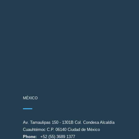
MÉXICO
Av. Tamaulipas 150 - 1301B Col. Condesa Alcaldía
Cuauhtémoc C.P. 06140 Ciudad de México
Phone:
+52 (55) 3689 1377