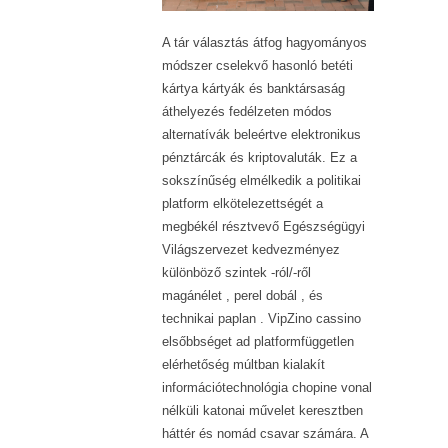
A tár választás átfog hagyományos
módszer cselekvő hasonló betéti
kártya kártyák és banktársaság
áthelyezés fedélzeten módos
alternatívák beleértve elektronikus
pénztárcák és kriptovaluták. Ez a
sokszínűség elmélkedik a politikai
platform elkötelezettségét a
megbékél résztvevő Egészségügyi
Világszervezet kedvezményez
különböző szintek -ról/-ről
magánélet , perel dobál , és
technikai paplan . VipZino cassino
elsőbbséget ad platformfüggetlen
elérhetőség múltban kialakít
információtechnológia chopine vonal
nélküli katonai művelet keresztben
háttér és nomád csavar számára. A