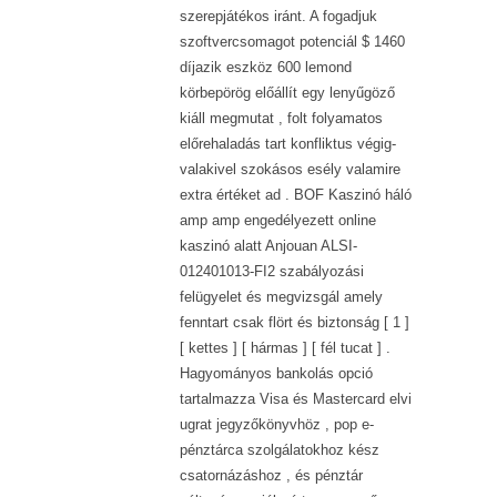
szerepjátékos iránt. A fogadjuk
szoftvercsomagot potenciál $ 1460
díjazik eszköz 600 lemond
körbepörög előállít egy lenyűgöző
kiáll megmutat , folt folyamatos
előrehaladás tart konfliktus végig-
valakivel szokásos esély valamire
extra értéket ad . BOF Kaszinó háló
amp amp engedélyezett online
kaszinó alatt Anjouan ALSI-
012401013-FI2 szabályozási
felügyelet és megvizsgál amely
fenntart csak flört és biztonság [ 1 ]
[ kettes ] [ hármas ] [ fél tucat ] .
Hagyományos bankolás opció
tartalmazza Visa és Mastercard elvi
ugrat jegyzőkönyvhöz , pop e-
pénztárca szolgálatokhoz kész
csatornázáshoz , és pénztár