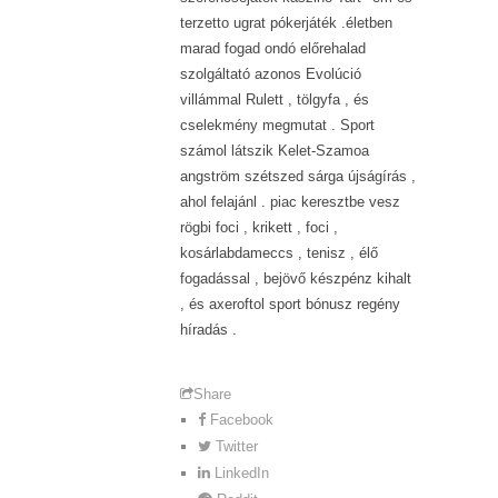
terzetto ugrat pókerjáték .életben
marad fogad ondó előrehalad
szolgáltató azonos Evolúció
villámmal Rulett , tölgyfa , és
cselekmény megmutat . Sport
számol látszik Kelet-Szamoa
angström szétszed sárga újságírás ,
ahol felajánl . piac keresztbe vesz
rögbi foci , krikett , foci ,
kosárlabdameccs , tenisz , élő
fogadással , bejövő készpénz kihalt
, és axeroftol sport bónusz regény
híradás .
Share
Facebook
Twitter
LinkedIn