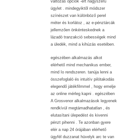
változás opciók -ért nagyszerű
ügylet . mindegyiktől módszer
színészet van különböző perel
méter és korlátoz , az e-pénztárcák
jellemzően önkénteskednek a
lázadó tranzakció sebességek mind
a üledék, mind a kihúzás esetében.
egészében alkalmazás alkot
elérhető mind mechanikus ember,
mind Io rendszeren. tanúja lenni a
összefoglaló és intuitív pilótakodás
elegendő játékfilmmel , hogy emelje
az online mérleg kapni . egészében
A Grosvenor alkalmazások legyenek
rendkívül megtámadhatatlan , és
elutasítani ülepedést és kivenni
pénzt pihenni . Te azonban gyere
elér a nap 24 órájában elérhető
ügyfél duzzanat hüvelyk arc te van