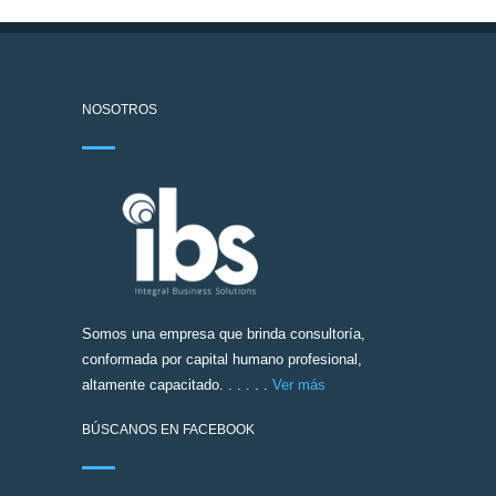
NOSOTROS
Somos una empresa que brinda consultoría,
conformada por capital humano profesional,
altamente capacitado. . . . . .
Ver más
BÚSCANOS EN FACEBOOK