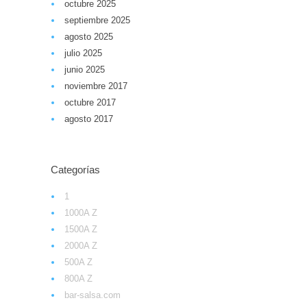
octubre 2025
septiembre 2025
agosto 2025
julio 2025
junio 2025
noviembre 2017
octubre 2017
agosto 2017
Categorías
1
1000A Z
1500A Z
2000A Z
500A Z
800A Z
bar-salsa.com