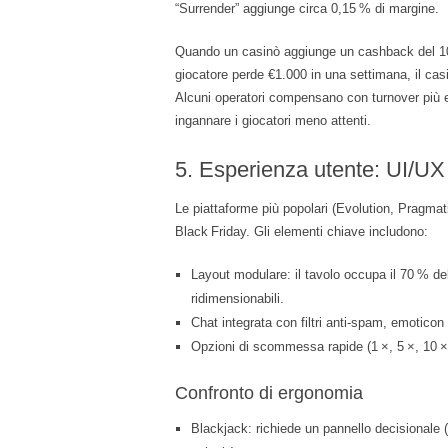
“Surrender” aggiunge circa 0,15 % di margine.
Quando un casinò aggiunge un cashback del 10 %
giocatore perde €1.000 in una settimana, il cas
Alcuni operatori compensano con turnover più e
ingannare i giocatori meno attenti.
5. Esperienza utente: UI/UX d
Le piattaforme più popolari (Evolution, Pragmatic
Black Friday. Gli elementi chiave includono:
Layout modulare: il tavolo occupa il 70 % del
ridimensionabili.
Chat integrata con filtri anti‑spam, emoticon
Opzioni di scommessa rapide (1 ×, 5 ×, 10 ×)
Confronto di ergonomia
Blackjack: richiede un pannello decisionale (H