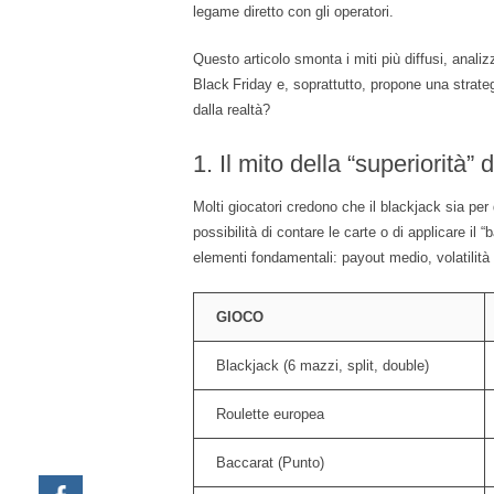
legame diretto con gli operatori.
Questo articolo smonta i miti più diffusi, analizz
Black Friday e, soprattutto, propone una strateg
dalla realtà?
1. Il mito della “superiorità” 
Molti giocatori credono che il blackjack sia per d
possibilità di contare le carte o di applicare il
elementi fondamentali: payout medio, volatilità e l
GIOCO
Blackjack (6 mazzi, split, double)
Roulette europea
Baccarat (Punto)