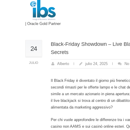
IBS IT
| Oracle Gold Partner
Black‑Friday Showdown – Live Bla
24
Secrets
JULIO
Alberto
julio 24, 2025
No
Il Black Friday è diventato il giorno più frenetic
secondi rimasti per le offerte lampo e le chat de
simile a un mercato azionario in piena apertura:
il live blackjack si trova al centro di un dibatt
alimentata da marketing aggressivo?
Per chi vuole approfondire le differenze tra i vari
casino non AAMS e sui casinò online esteri. Qui 