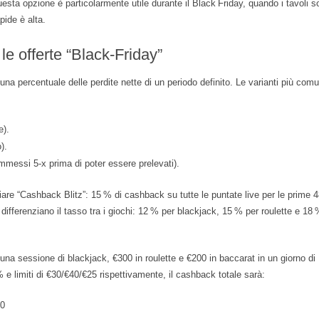
Questa opzione è particolarmente utile durante il Black Friday, quando i tavoli s
pide è alta.
 le offerte “Black‑Friday”
na percentuale delle perdite nette di un periodo definito. Le varianti più comu
e).
).
ommessi 5‑x prima di poter essere prelevati).
iare “Cashback Blitz”: 15 % di cashback su tutte le puntate live per le prime 4
 differenziano il tasso tra i giochi: 12 % per blackjack, 15 % per roulette e 18
na sessione di blackjack, €300 in roulette e €200 in baccarat in un giorno di
e limiti di €30/€40/€25 rispettivamente, il cashback totale sarà:
30