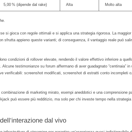
5,00 % (dipende dal rake)
Alta
Molto alta
che.
 se si gioca con regole ottimali e si applica una strategia rigorosa. La maggior
non sfrutta appieno queste varianti; di conseguenza, il vantaggio reale può salir
 condizioni di rollover elevate, rendendo il valore effettivo inferiore a quell
. Alcune testimonianze su forum affermano di aver guadagnato “centinaia” in
 verificabili: screenshot modificati, screenshot di estratti conto incompleti o
una combinazione di marketing mirato, esempi aneddotici e una comprensione pa
ackjack può essere più redditizio, ma solo per chi investe tempo nella strategia
dell’interazione dal vivo
 in infrastrutture di streaming per garantire un’esperienza quasi indistinguibile 