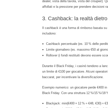
dealer, vista della tavola, vista del croupier). 
affollati e la pressione per prendere decisioni ra
3. Cashback: la realtà dietro
Il cashback è una forma di rimborso basata su u
includono:
Cashback percentuale (es. 10 % delle perdit
Limite giornaliero (es. massimo €50 al giorno
Rollover (i fondi restituiti devono essere sc
Durante il Black Friday, i casinò tendono a lanc
un limite di €100 per giocatore. Alcuni operatori
baccarat, per incentivare la diversificazione.
Esempio numerico: un giocatore perde €400 in u
Black Friday. Con una struttura 12 %/15 %/18 % 
Blackjack: min(€400 × 12 % = €48, €30) = €