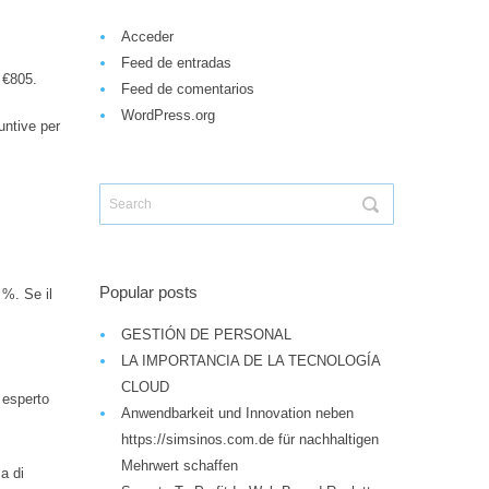
Acceder
Feed de entradas
 €805.
Feed de comentarios
WordPress.org
untive per
Popular posts
 %. Se il
GESTIÓN DE PERSONAL
LA IMPORTANCIA DE LA TECNOLOGÍA
CLOUD
e esperto
Anwendbarkeit und Innovation neben
https://simsinos.com.de für nachhaltigen
Mehrwert schaffen
a di