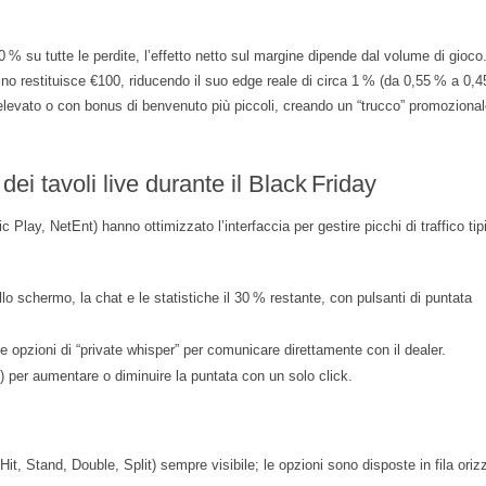
 su tutte le perdite, l’effetto netto sul margine dipende dal volume di gioco
ino restituisce €100, riducendo il suo edge reale di circa 1 % (da 0,55 % a 0,4
levato o con bonus di benvenuto più piccoli, creando un “trucco” promoziona
ei tavoli live durante il Black Friday
 Play, NetEnt) hanno ottimizzato l’interfaccia per gestire picchi di traffico tipi
lo schermo, la chat e le statistiche il 30 % restante, con pulsanti di puntata
 e opzioni di “private whisper” per comunicare direttamente con il dealer.
 per aumentare o diminuire la puntata con un solo click.
it, Stand, Double, Split) sempre visibile; le opzioni sono disposte in fila oriz