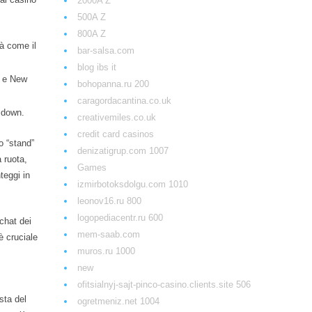
2000A Z
500A Z
800A Z
tà come il
bar-salsa.com
blog ibs it
a e New
bohopanna.ru 200
caragordacantina.co.uk
e down.
creativemiles.co.uk
credit card casinos
o “stand”
denizatigrup.com 1007
 ruota,
Games
teggi in
izmirbotoksdolgu.com 1010
leonov16.ru 800
logopediacentr.ru 600
 chat dei
mem-saab.com
è cruciale
muros.ru 1000
new
ofitsialnyj-sajt-pinco-casino.clients.site 506
sta del
ogretmeniz.net 1004