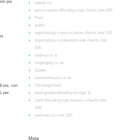
ono più
opentr.ca
pinco-casino-ofitsialnyj-sajt.clients.site 505
Post
public
registratsija-v-pinco-casino.clients.site 510
ni
registratsija-v-pokerdom-kak.clients.site
505
sadovyi.ru a
singingpig.co.uk
Spiele
stanmerhouse.co.uk
Uncategorized
8 ore, con
 % per
www.goodandhealthysd.orgit 11
yard-ofitsialnyj-sajt-bonusy-i.clients.site
508
yard-win.co.com 200
Meta