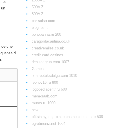
2000A Z
 mesi
500A Z
o un
800A Z
bar-salsa.com
blog ibs it
bohopanna.ru 200
l
caragordacantina.co.uk
ance che
creativemiles.co.uk
requenza di
credit card casinos
i.
denizatigrup.com 1007
Games
izmirbotoksdolgu.com 1010
leonov16.ru 800
logopediacentr.ru 600
mem-saab.com
muros.ru 1000
new
ofitsialnyj-sajt-pinco-casino.clients.site 506
ogretmeniz.net 1004