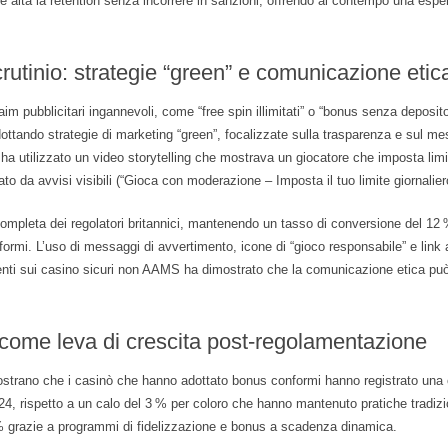
alta la retention senza incorrere in sanzioni, offrendo al contempo una espe
rutinio: strategie “green” e comunicazione etic
aim pubblicitari ingannevoli, come “free spin illimitati” o “bonus senza deposit
dottando strategie di marketing “green”, focalizzate sulla trasparenza e sul me
 utilizzato un video storytelling che mostrava un giocatore che imposta limi
 da avvisi visibili (“Gioca con moderazione – Imposta il tuo limite giornaliero
pleta dei regolatori britannici, mantenendo un tasso di conversione del 12 
rmi. L’uso di messaggi di avvertimento, icone di “gioco responsabile” e link 
nti sui casino sicuri non AAMS ha dimostrato che la comunicazione etica pu
come leva di crescita post‑regolamentazione
mostrano che i casinò che hanno adottato bonus conformi hanno registrato una 
4, rispetto a un calo del 3 % per coloro che hanno mantenuto pratiche tradizio
% grazie a programmi di fidelizzazione e bonus a scadenza dinamica.