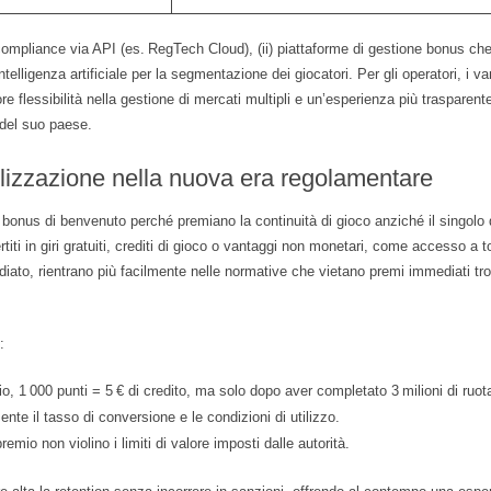
di compliance via API (es. RegTech Cloud), (ii) piattaforme di gestione bonus ch
ntelligenza artificiale per la segmentazione dei giocatori. Per gli operatori, i v
re flessibilità nella gestione di mercati multipli e un’esperienza più trasparente
 del suo paese.
delizzazione nella nuova era regolamentare
i bonus di benvenuto perché premiano la continuità di gioco anziché il singolo 
ti in giri gratuiti, crediti di gioco o vantaggi non monetari, come accesso a t
iato, rientrano più facilmente nelle normative che vietano premi immediati tr
:
o, 1 000 punti = 5 € di credito, ma solo dopo aver completato 3 milioni di ruot
nte il tasso di conversione e le condizioni di utilizzo.
premio non violino i limiti di valore imposti dalle autorità.