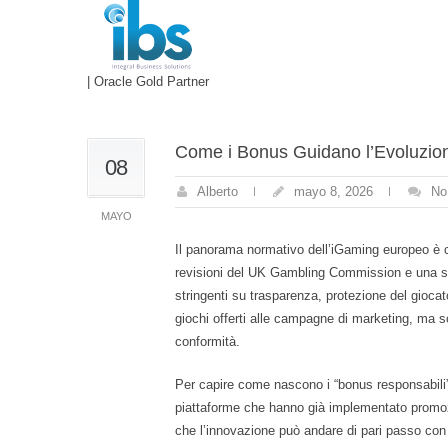
IBS IT
| Oracle Gold Partner
Come i Bonus Guidano l’Evoluzion
08
Alberto
mayo 8, 2026
No
MAYO
Il panorama normativo dell’iGaming europeo è ca
revisioni del UK Gambling Commission e una ser
stringenti su trasparenza, protezione del giocato
giochi offerti alle campagne di marketing, ma s
conformità.
Per capire come nascono i “bonus responsabili”, 
piattaforme che hanno già implementato promozio
che l’innovazione può andare di pari passo con la