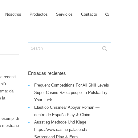
Nosotros
Productos
Servicios
Contacto
Entradas recientes
e recenti
 più
Frequent Competitions For All Skill Levels
tema: dai
Super Casino Rzeczpospolita Polska Try
 la
Your Luck
Elástico Chismear Apoyar Roman —
dentro de España Play & Claim
e esempi di
Ausstieg Methode Und Klage
e
mostrano
https://www.casino-palace.ch/ ·
Switzerland Play & Earn