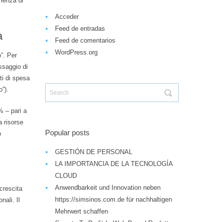
rienza di
Acceder
Feed de entradas
a
Feed de comentarios
WordPress.org
o”. Per
ssaggio di
ti di spesa
”).
% – pari a
a risorse
Popular posts
ò
GESTIÓN DE PERSONAL
LA IMPORTANCIA DE LA TECNOLOGÍA
CLOUD
Anwendbarkeit und Innovation neben
crescita
https://simsinos.com.de für nachhaltigen
nali. Il
Mehrwert schaffen