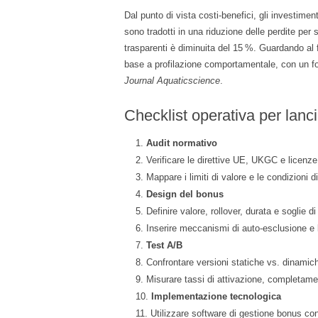
Dal punto di vista costi‑benefici, gli investim
sono tradotti in una riduzione delle perdite per s
trasparenti è diminuita del 15 %. Guardando al 
base a profilazione comportamentale, con un fo
Journal Aquaticscience
.
Checklist operativa per lanci
Audit normativo
Verificare le direttive UE, UKGC e licenze 
Mappare i limiti di valore e le condizioni di
Design del bonus
Definire valore, rollover, durata e soglie d
Inserire meccanismi di auto‑esclusione e l
Test A/B
Confrontare versioni statiche vs. dinamic
Misurare tassi di attivazione, completame
Implementazione tecnologica
Utilizzare software di gestione bonus co