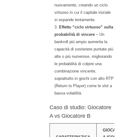
nuovamente, creando un ciclo
virtuoso in cui il capitale iniziale
si espande lentamente.
Effetto “ciclo virtuoso” sulla
probabilità di vincere
– Un
bankroll più ampio aumenta la
capacità di sostenere puntate più
alte o più numerose, migliorando
le probabilità di colpire una
combinazione vincente,
soprattutto in giochi con alto RTP
(Return to Player) come le slot a
bassa volatilità.
Caso di studio: Giocatore
A vs Giocatore B
GIOCATORE