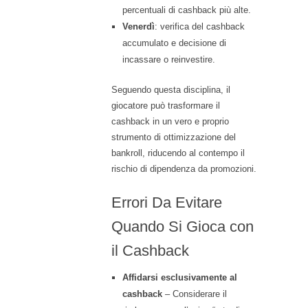
percentuali di cashback più alte.
Venerdì
: verifica del cashback
accumulato e decisione di
incassare o reinvestire.
Seguendo questa disciplina, il
giocatore può trasformare il
cashback in un vero e proprio
strumento di ottimizzazione del
bankroll, riducendo al contempo il
rischio di dipendenza da promozioni.
Errori Da Evitare
Quando Si Gioca con
il Cashback
Affidarsi esclusivamente al
cashback
– Considerare il