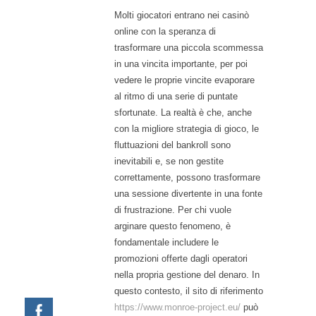
Molti giocatori entrano nei casinò
online con la speranza di
trasformare una piccola scommessa
in una vincita importante, per poi
vedere le proprie vincite evaporare
al ritmo di una serie di puntate
sfortunate. La realtà è che, anche
con la migliore strategia di gioco, le
fluttuazioni del bankroll sono
inevitabili e, se non gestite
correttamente, possono trasformare
una sessione divertente in una fonte
di frustrazione. Per chi vuole
arginare questo fenomeno, è
fondamentale includere le
promozioni offerte dagli operatori
nella propria gestione del denaro. In
questo contesto, il sito di riferimento
https://www.monroe-project.eu/
può