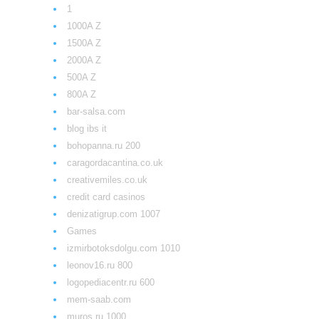
1
1000A Z
1500A Z
2000A Z
500A Z
800A Z
bar-salsa.com
blog ibs it
bohopanna.ru 200
caragordacantina.co.uk
creativemiles.co.uk
credit card casinos
denizatigrup.com 1007
Games
izmirbotoksdolgu.com 1010
leonov16.ru 800
logopediacentr.ru 600
mem-saab.com
muros.ru 1000