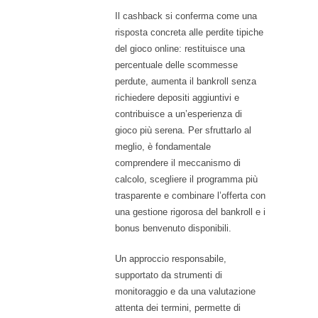
Il cashback si conferma come una
risposta concreta alle perdite tipiche
del gioco online: restituisce una
percentuale delle scommesse
perdute, aumenta il bankroll senza
richiedere depositi aggiuntivi e
contribuisce a un’esperienza di
gioco più serena. Per sfruttarlo al
meglio, è fondamentale
comprendere il meccanismo di
calcolo, scegliere il programma più
trasparente e combinare l’offerta con
una gestione rigorosa del bankroll e i
bonus benvenuto disponibili.
Un approccio responsabile,
supportato da strumenti di
monitoraggio e da una valutazione
attenta dei termini, permette di