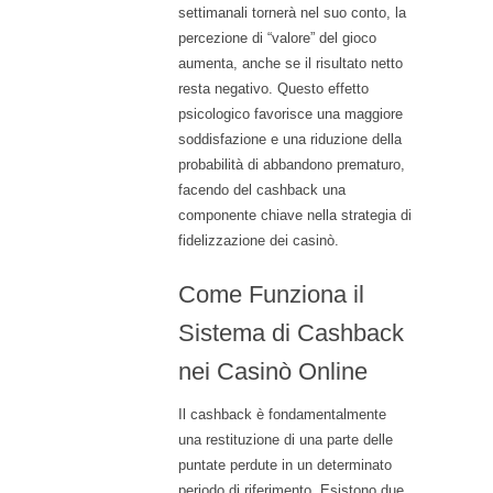
settimanali tornerà nel suo conto, la
percezione di “valore” del gioco
aumenta, anche se il risultato netto
resta negativo. Questo effetto
psicologico favorisce una maggiore
soddisfazione e una riduzione della
probabilità di abbandono prematuro,
facendo del cashback una
componente chiave nella strategia di
fidelizzazione dei casinò.
Come Funziona il
Sistema di Cashback
nei Casinò Online
Il cashback è fondamentalmente
una restituzione di una parte delle
puntate perdute in un determinato
periodo di riferimento. Esistono due