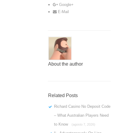
Google+
E-Mail
About the author
Related Posts
Richard Casino No Deposit Code
– What Australian Players Need
to Know
(agosto 7, 2026)