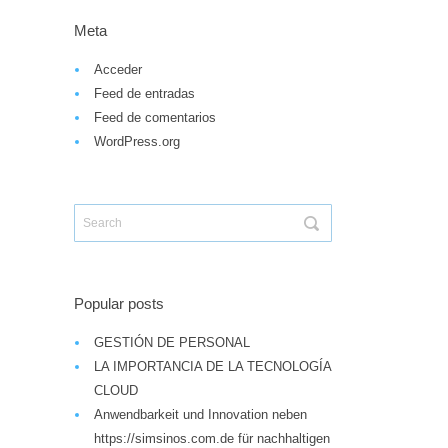
Meta
Acceder
Feed de entradas
Feed de comentarios
WordPress.org
Popular posts
GESTIÓN DE PERSONAL
LA IMPORTANCIA DE LA TECNOLOGÍA
CLOUD
Anwendbarkeit und Innovation neben
https://simsinos.com.de für nachhaltigen