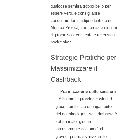
qualcosa sembra troppo bello per
essere vero, è consigliabile
consultare fonti indipendenti come il
Monroe Project, che fornisce elenchi
di promozioni verificate e recensioni
bookmaker.
Strategie Pratiche per
Massimizzare il
Cashback
Pianificazione delle sessioni
– Allineare le proprie sessioni di
gioco con il ciclo di pagamento
del cashback (es. se il rimborso è
settimanale, giocare
intensamente dal lunedì al
giovedì per massimizzare le