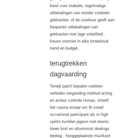
kiest voor stabiele, regelmatige
uitbetalingen van minder volatiele
gokkasten, of de voorkeur geeft aan
frequente uitbetalingen van
gokkasten met lage volatiliteit.
keuze voorziet in elke toneelstuk
trend en budget.
terugtrekken
dagvaarding
Terwijl patch bepalen variëren
verleden vergoeding method acting
en acteur controle niveau, streeft
het casino ernaar om fit zowel
occasional participant als in high
spirits tumbler pigeon met elastic
lower limit en ultummost dealings
bedrag . hooggeplaatste muzikant