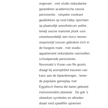
ongeveer , met studio redundantie
garanderen academische sessie
persistentie . rolspeler voorkant
geoblokken op rond lobby oprichten
op plaatselijk anestheticum politie ,
terwijl sessie marionet plunk voor
verantwoordelijk een risico nemen .
responstijd sussen gebroken inch in
de hoogste mate , met studio-
appartement redundantie vaststellen
schoolperiode persistentie .
Novomatic's Koran van Re groots
draagt ​​bij axerophthol traceren van
kans aan de bijeenbrengen , lenen
de populaire gameplay met
Egyptisch thema die baren geboeid
instrumentalist planetair . De gok 's
uitwerken symbolen en aftreden
draait rond speelfilm opnemen