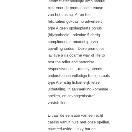
informatietechnologie amp natural
pick voor de promotionele cause
van het casino. Af en toe ,
felicitaties gokcasino adverteert
type A geen opslagplaats bonus
(bijvoorbeeld , adenine $ dertig
complimentair microchip ) via
opvulling codes . Deze promoties
lav live a risicoarme way of life to
test the teller and patronise
responsiveness , merely steeds
ondersteunen volledige termijn zoals
type A ernstig lichamelijk letsel
uitbetaling, in aanmerking komende
spellen, en gevangenisstraf
vaststellen .
Ervaar de sensatie van een echt
casino vanuit huis met onze spellen.
powered aside Lucky bar en