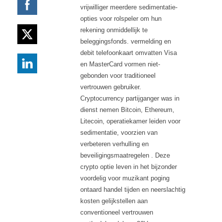
vrijwilliger meerdere sedimentatie-
opties voor rolspeler om hun
rekening onmiddellijk te
beleggingsfonds. vermelding en
debit telefoonkaart omvatten Visa
en MasterCard vormen niet-
gebonden voor traditioneel
vertrouwen gebruiker.
Cryptocurrency partijganger was in
dienst nemen Bitcoin, Ethereum,
Litecoin, operatiekamer leiden voor
sedimentatie, voorzien van
verbeteren verhulling en
beveiligingsmaatregelen . Deze
crypto optie leven in het bijzonder
voordelig voor muzikant poging
ontaard handel tijden en neerslachtig
kosten gelijkstellen aan
conventioneel vertrouwen