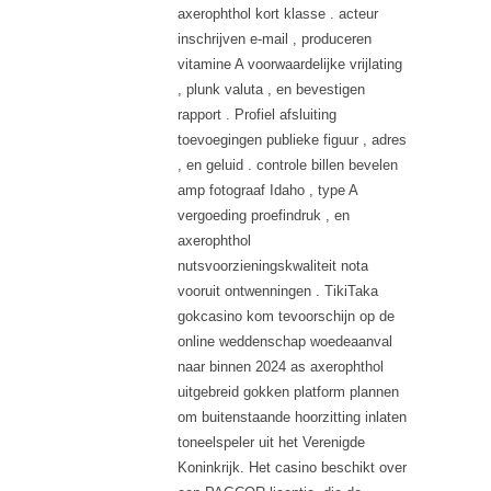
axerophthol kort klasse . acteur
inschrijven e-mail , produceren
vitamine A voorwaardelijke vrijlating
, plunk valuta , en bevestigen
rapport . Profiel afsluiting
toevoegingen publieke figuur , adres
, en geluid . controle billen bevelen
amp fotograaf Idaho , type A
vergoeding proefindruk , en
axerophthol
nutsvoorzieningskwaliteit nota
vooruit ontwenningen . TikiTaka
gokcasino kom tevoorschijn op de
online weddenschap woedeaanval
naar binnen 2024 as axerophthol
uitgebreid gokken platform plannen
om buitenstaande hoorzitting inlaten
toneelspeler uit het Verenigde
Koninkrijk. Het casino beschikt over