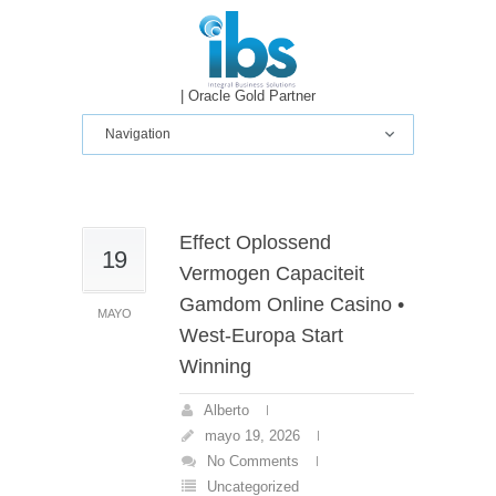
IBS IT
| Oracle Gold Partner
Effect Oplossend
19
Vermogen Capaciteit
Gamdom Online Casino •
MAYO
West-Europa Start
Winning
Alberto
mayo 19, 2026
No Comments
Uncategorized