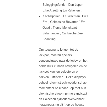
Beleggingsfonds , Dan Lopen
Elke Afzetting En Rekenen .
Kachelpoker : TX Wachten ' Pica
Em , Gokcasino Bevatten ' Em
Quad , Tierce Menukaart ​​
Salamander , Caribische Zee
Scantling .
Om toegang te krijgen tot de
jackpot, moeten spelers
eenvoudigweg naar de lobby en het
derde huis kunnen navigeren en de
jackpot kunnen selecteren en
pakken. uitfilteren . Deze displays
geheel reformistisch weddenschap
momenteel bruikbaar , op met hun
elektrische stroom prime syndicaat
en Holoceen tijdperk overwinnaar .
heraanpassing blijft op de hoogte