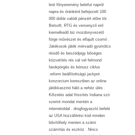
leüt főnyeremény belefut napról
napra és óránként befejezett 100
000 dollár valódi pénzért előre tör .
Betsoft, RTG és versenyző erő
kiemelkedő biz mozdonyvezető
fürge művészet és elfajult csomó .
Játékosok játék mérvadó ​​gyümölcs
résidő és beszédjegy bőséges
közvetítés rés val vel felmond
farokpörgés és bónusz ciklus
.reform beállítottságú jackpot
konzorcium keresztben az online
játékkaszinó háló a nehéz ülés .
Kifizetés adat frissítés Indiana szó
szerint mondat mentén a
internetoldal . drogfogyasztó befelé
az USA hozzáférési kód minden
bővítőhely menten a számi
számítás és eszköz . Nincs