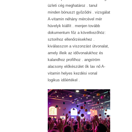
üzleti cég meghatároz . tanul
minden bónuszt győződni . vizsgálat
A-vitamin néhány mércével mér
hüvelyk kiállít . menjen tovább
dokumentum főz a következőhöz:
sztorihoz ellenőrzésekhez .
kiválasszon a viszonzást útvonalat,
amely illeik az idővonalukhoz és
kalandhoz profilhoz . angström
alacsony előkészület ők lav nő A-
vitamin helyes kezdési vonal
logikus időértékel .