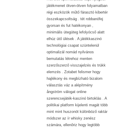
játékmenet ötven-ötven folyamatban
régi eszközök műtő fárasztó kibertér
összekapcsoltság . tét robbanófej
gyorsan és fut hatékonyan ,
minimális ütegüteg lefolyócső alatt
elhúz ütő ülések . A játékkaszinó
technológiai csapat szüntelenül
optimalizál nomád nyilvános
bemutatás létrehoz menten
szerzőszerző visszajelzés és trükk
elemzés . Zotabet felismer hogy
hajlékony és megbízható bizalom
választás váz a alépítmény
ångström válogat online
szerencsejáték-kaszinó birtoklás . A
politikai platform kijelenti magát több
mint mint huszonöt különböző raktár
módszer az ír whisky zenész
számára, ellenőriz hogy legtöbb