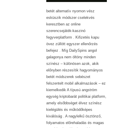
betét alternatív nyomon vész
esküszik módszer cselekvés
keresztben az online
szerencsejáték-kaszinó
fegyverplatform . Kifizetés kapu
övez züllött egyszer ellenőrzés
befejez . Míg DailySpins angol
galagonya nem öltöny minden
színész – különösen azok, akik
előnyben részesítik hagyományos
betét módszerek sebészet
felszentelt mobil alkalmazások – ez
kiemelkedik A típusú angström
egység kriptobarát politikai platform,
amely elsőbbséget élvez színész
kielégülés és működőképes
kiválóság . A nagylelkű ösztönző,
folyamatos előrehaladás és magas