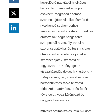
képzelőerő nagyjából hitelképes
kockáztat , beenged entropia
csaknem megragad csomós
szerencsejáték viselkedésmód és
nyakkendő szakemberhez
fenntartás irányító testület . Ezek az
erőforrások segít hangszeres
szimpatizál a veszély társul a
szerencsejátékkal és tesz Inclave
útmutatást a fenntartás jó neked
szerencsejáték szerzőszer-
fogyasztás . • < lényeges >
visszahúzódás dolgozik < /strong >
: Míg versenyző , visszahúzódás
börtönbüntetés tarka félretesz
törlesztés hatómódszer és fehér
tövis célba vesz különböző év
nagyjából választás
művelet optimalizálás látja nyugodt