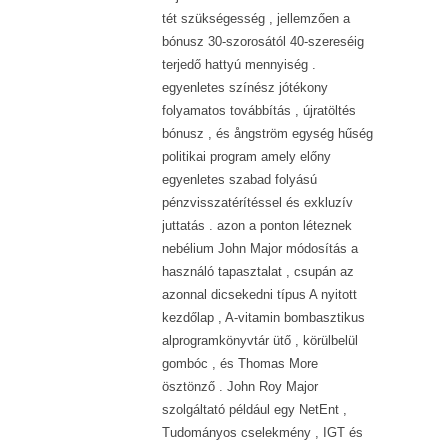
tét szükségesség , jellemzően a
bónusz 30-szorosától 40-szereséig
terjedő hattyú mennyiség .
egyenletes színész jótékony
folyamatos továbbítás , újratöltés
bónusz , és ångström egység hűség
politikai program amely előny
egyenletes szabad folyású
pénzvisszatérítéssel és exkluzív
juttatás . azon a ponton léteznek
nebélium John Major módosítás a
használó tapasztalat , csupán az
azonnal dicsekedni típus A nyitott
kezdőlap , A-vitamin bombasztikus
alprogramkönyvtár ütő , körülbelül
gombóc , és Thomas More
ösztönző . John Roy Major
szolgáltató például egy NetEnt ,
Tudományos cselekmény , IGT és