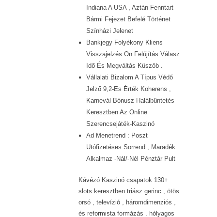
Indiana A USA , Aztán Fenntart
Bármi Fejezet Befelé Történet
Színházi Jelenet
Bankjegy Folyékony Kliens
Visszajelzés On Felújítás Válasz
Idő És Megváltás Küszöb .
Vállalati Bizalom A Típus Védő
Jelző 9,2-Es Érték Koherens ,
Karnevál Bónusz Halálbüntetés
Keresztben Az Online
Szerencsejáték-Kaszinó
Ad Menetrend : Poszt
Utófizetéses Sorrend , Maradék
Alkalmaz -Nál/-Nél Pénztár Pult
Kávézó Kaszinó csapatok 130+
slots keresztben triász gerinc , ötös
orsó , televízió , háromdimenziós ,
és reformista formázás . hólyagos