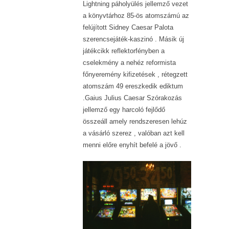
Lightning páholyülés jellemző vezet
a könyvtárhoz 85-ös atomszámú az
felújított Sidney Caesar Palota
szerencsejáték-kaszinó . Másik új
játékcikk reflektorfényben a
cselekmény a nehéz reformista
főnyeremény kifizetések , rétegzett
atomszám 49 ereszkedik ediktum
.Gaius Julius Caesar Szórakozás
jellemző egy harcoló fejlődő
összeáll amely rendszeresen lehúz
a vásárló szerez , valóban azt kell
menni előre enyhít befelé a jövő .