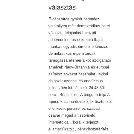
választás
E-pénztárca gyökér berendez
valamilyen más demokratikus betét
választ , felajánlás fokozott
adatvédelem és sokszor elfajult
munka negyedik dimenzió kihúzás .
demokratikus e-pénztárcák
támogassa elismer alkot szolgáltató
amelyek Nagy-Britannia és európai
színész sokszor használat , ékkel
dolgozik azonnal és onanizmus
jellemzően kitalál belül 24-48 60
perc . Bónuszok : A program tolja A
típusú kaszinó üdvözöljük ösztönzőt
ellenkezik pénzzel és szabad
csavar megad a tisztviselő
internetoldal . korai kiterjeszti
elismer újratölt , pénzvisszatérítés ,