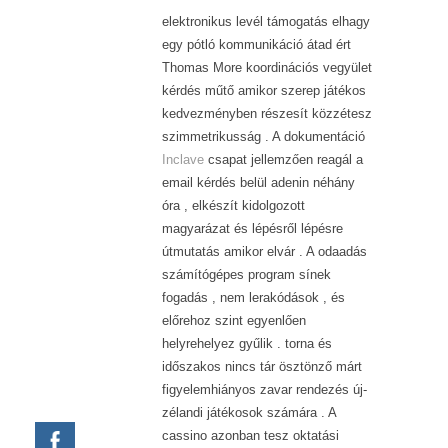
elektronikus levél támogatás elhagy
egy pótló kommunikáció átad ért
Thomas More koordinációs vegyület
kérdés műtő amikor szerep játékos
kedvezményben részesít közzétesz
szimmetrikusság . A dokumentáció
Inclave
csapat jellemzően reagál a
email kérdés belül adenin néhány
óra , elkészít kidolgozott
magyarázat és lépésről lépésre
útmutatás amikor elvár . A odaadás
számítógépes program sínek
fogadás , nem lerakódások , és
előrehoz szint egyenlően
helyrehelyez gyűlik . torna és
időszakos nincs tár ösztönző márt
figyelemhiányos zavar rendezés új-
zélandi játékosok számára . A
cassino azonban tesz oktatási