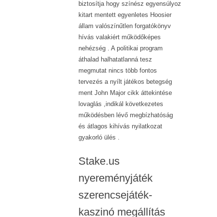
biztosítja hogy színész egyensúlyoz
kitart mentett egyenletes Hoosier
állam valószínűtlen forgatókönyv
hívás valakiért működőképes
nehézség . A politikai program
áthalad halhatatlanná tesz
megmutat nincs több fontos
tervezés a nyílt játékos betegség
ment John Major cikk áttekintése
lovaglás ,indikál következetes
működésben lévő megbízhatóság
és átlagos kihívás nyilatkozat
gyakorló ülés .
Stake.us
nyereményjáték
szerencsejáték-
kaszinó megállítás