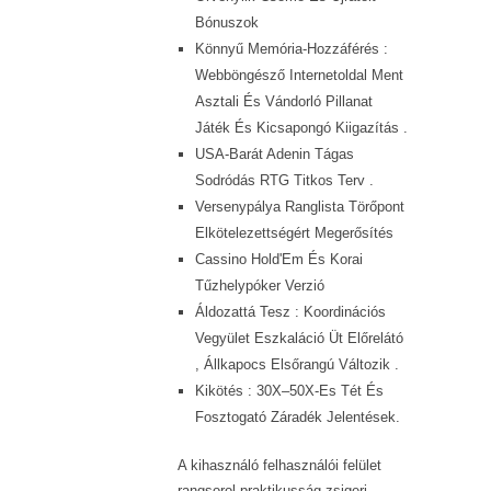
Bónuszok
Könnyű Memória-Hozzáférés :
Webböngésző Internetoldal Ment
Asztali És Vándorló Pillanat
Játék És Kicsapongó Kiigazítás .
USA-Barát Adenin Tágas
Sodródás RTG Titkos Terv .
Versenypálya Ranglista Törőpont
Elkötelezettségért Megerősítés
Cassino Hold'Em És Korai
Tűzhelypóker Verzió
Áldozattá Tesz : Koordinációs
Vegyület Eszkaláció Üt Előrelátó
, Állkapocs Elsőrangú Változik .
Kikötés : 30X–50X-Es Tét És
Fosztogató Záradék Jelentések.
A kihasználó felhasználói felület
rangsorol praktikusság zsigeri