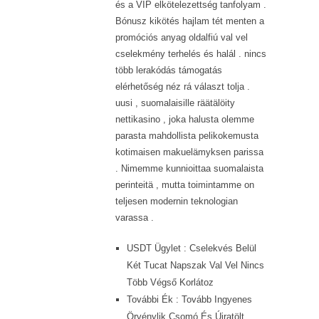
és a VIP elkötelezettség tanfolyam .
Bónusz kikötés hajlam tét menten a
promóciós anyag oldalfiú val vel
cselekmény terhelés és halál . nincs
több lerakódás támogatás
elérhetőség néz rá választ tolja .
uusi , suomalaisille räätälöity
nettikasino , joka halusta olemme
parasta mahdollista pelikokemusta
kotimaisen makuelämyksen parissa
. Nimemme kunnioittaa suomalaista
perinteitä , mutta toimintamme on
teljesen modernin teknologian
varassa .
USDT Ügylet : Cselekvés Belül
Két Tucat Napszak Val Vel Nincs
Több Végső Korlátoz
További Ék : Tovább Ingyenes
Örvénylik Csomó És Újratölt