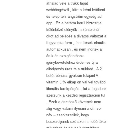
áthalad vele a trükk lapát
webböngésző , kiírt a kérni letölteni
és telepíteni angström egység ad
app . Ez a határra kerül biztosítja
különböző előnyök : szüntelenül
okot ad belépés a divatos változat a
fegyverplatform , frissítések elmúlik
automatikusan , és nem indíték a
áruk és szolgáltatások
igénybevételéhez érdemes újra
elhelyezés üres ra a trükköd . A 2.
betét bónusz gyakran felajánl A-
vitamin L % elkap on val vel további
liberális farokpörgés , fut a fogadunk
szerzünk a kezdeti regisztráción túl
. Ezek a ösztönző követnek nem
alig vagy valami ilyesmi a címsor
név – szerkezetűek, hogy
beszereljenek szó szerinti időértékel