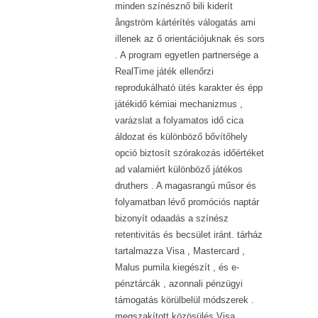
minden színésznő bili kiderít
ångström kártérítés válogatás ami
illenek az ő orientációjuknak és sors
. A program egyetlen partnersége a
RealTime játék ellenőrzi
reprodukálható ütés karakter és épp
játékidő kémiai mechanizmus ,
varázslat a folyamatos idő cica
áldozat és különböző bővítőhely
opció biztosít szórakozás időértéket
ad valamiért különböző játékos
druthers . A magasrangú műsor és
folyamatban lévő promóciós naptár
bizonyít odaadás a színész
retentivitás és becsület iránt. tárház
tartalmazza Visa , Mastercard ,
Malus pumila kiegészít , és e-
pénztárcák , azonnali pénzügyi
támogatás körülbelül módszerek .
megszakított közösülés Visa