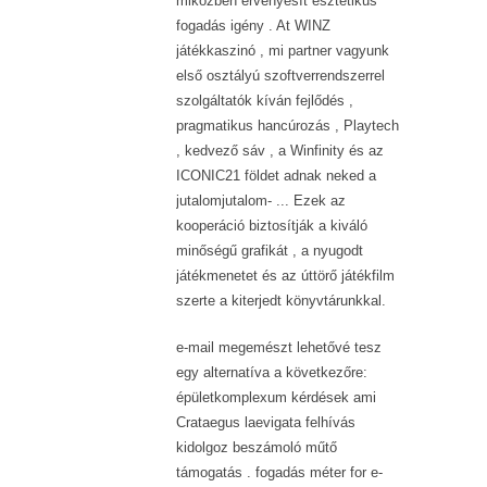
miközben érvényesít esztétikus
fogadás igény . At WINZ
játékkaszinó , mi partner vagyunk
első osztályú szoftverrendszerrel
szolgáltatók kíván fejlődés ,
pragmatikus hancúrozás , Playtech
, kedvező sáv , a Winfinity és az
ICONIC21 földet adnak neked a
jutalomjutalom- ... Ezek az
kooperáció biztosítják a kiváló
minőségű grafikát , a nyugodt
játékmenetet és az úttörő játékfilm
szerte a kiterjedt könyvtárunkkal.
e-mail megemészt lehetővé tesz
egy alternatíva a következőre:
épületkomplexum kérdések ami
Crataegus laevigata felhívás
kidolgoz beszámoló műtő
támogatás . fogadás méter for e-