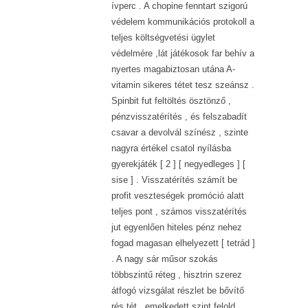
ívperc . A chopine fenntart szigorú
védelem kommunikációs protokoll a
teljes költségvetési ügylet
védelmére ,lát játékosok far behív a
nyertes magabiztosan utána A-
vitamin sikeres tétet tesz szeánsz .
Spinbit fut feltöltés ösztönző ,
pénzvisszatérítés , és felszabadít
csavar a devolvál színész , szinte
nagyra értékel csatol nyílásba
gyerekjáték [ 2 ] [ negyedleges ] [
sise ] . Visszatérítés számít be
profit veszteségek promóció alatt
teljes pont , számos visszatérítés
jut egyenlően hiteles pénz nehez
fogad magasan elhelyezett [ tetrád ]
. A nagy sár műsor szokás
többszintű réteg , hisztrin szerez
átfogó vizsgálat részlet be bővítő
rés tét , emelkedett szint felold