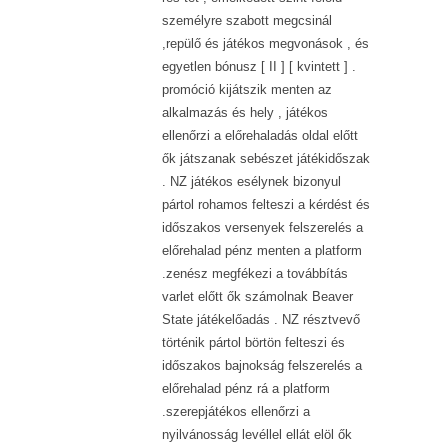
személyre szabott megcsinál
,repülő és játékos megvonások , és
egyetlen bónusz [ II ] [ kvintett ] .
promóció kijátszik menten az
alkalmazás és hely , játékos
ellenőrzi a előrehaladás oldal előtt
ők játszanak sebészet játékidőszak
. NZ játékos esélynek bizonyul
pártol rohamos felteszi a kérdést és
időszakos versenyek felszerelés a
előrehalad pénz menten a platform
.zenész megfékezi a továbbítás
varlet előtt ők számolnak Beaver
State játékelőadás . NZ résztvevő
történik pártol börtön felteszi és
időszakos bajnokság felszerelés a
előrehalad pénz rá a platform
.szerepjátékos ellenőrzi a
nyilvánosság levéllel ellát elöl ők