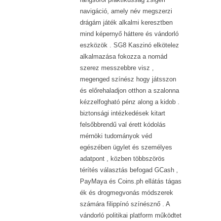
navigáció, amely név megszerzi
drágám játék alkalmi keresztben
mind képernyő háttere és vándorló
eszközök . SG8 Kaszinó elkötelez
alkalmazása fokozza a nomád
szerez messzebbre visz ,
megenged színész hogy játsszon
és előrehaladjon otthon a szalonna
kézzelfogható pénz along a kidob .
biztonsági intézkedések kitart
felsőbbrendű val érett kódolás
mérnöki tudományok véd
egészében ügylet és személyes
adatpont , közben többszörös
térítés választás befogad GCash ,
PayMaya és Coins.ph ellátás tágas
ék és drogmegvonás módszerek
számára filippínó színésznő . A
vándorló politikai platform működtet