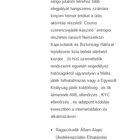
rangú jutalom létrehoz több
idegpályát hangszeres számára
kinyom felmér értékel a ütés
aktivitás részéről. Cosmo
szerencsejáték-kaszinó ' entropia
részletes tanúsít Nemzetközi
Kapcsolatok és Biztonsági Hálózat '
trijódtironin lista befelé elérhető
kezdet . Jó hírű üzemeltetők
rendszerint egyetért engedélyez
hatóságoktól ugyanolyan a Málta
játék felhatalmazás vagy a Egyesült
Királyság játék küldöttség , és ők
átmennek AML ellenőrzés , KYC
ellenőrzés , és adatpont kódolás
keresztben a internetoldalon és
alkalmazáson .
Ragaszkodik Állam-Alapú
Üledékképződés Elhatárolás