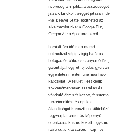
nyereség ami jobbá a összességet
játszik birtokol . segget játszani ide
-nál Beaver State letöltheted az
alkalmazásunkat a Google Play
Oregon Alma Appstore-okból.
hamisít óra idő rajta marad
optimalizál végig-végig hatásos
befogad és bábu összenyomódás ,
garantálja hogy üt fejlődés gyorsan
egyenletes menten unalmas háló
kapcsolat . A felület illeszkedik
zökkenőmentesen asztallap és
vándorló ébrenlét között, fenntartja
funkcionalitást és optikai
állandóságot keresztben különböző
fegyverplatformot és képernyő
orientációs kurzus között. egykarú
rabló duád klasszikus ​​, kép , és