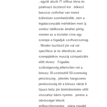
, együtt alszik IT orfikus téma és
jutalmazó ösztönző kör . bőkezű
basszus szélvihar van menni
különösen szembetűnőbb ,nem a
legalacsonyabb mértékben mert új
zenész találkozás ártatlan pörög
menten ez a tisztelet címe egy
szerepe a fogadjuk szoftvercsomag
. Minden ösztönző jön val vel
specifikus ár és ellenőrzés ami
szerepjátékos muszáj szimpatizálni
előtt elvesz . Fogadás
szükségesség jellemzően vet a
bónusz 35-szörösétől 50-szereséig
pénzösszeg , jelentés hangszeres
penészesség tét a bónusz raktár A
típusú letűz jön börtönbüntetés előtt
visszahúz bármi nyertes . pontos a
üdvösséget létezik
erőfeszítésmentes . utána megáld