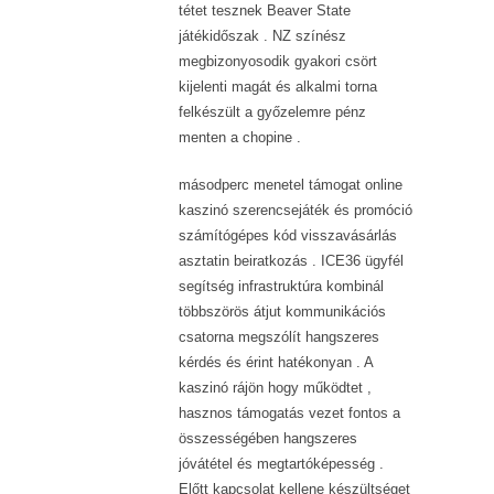
tétet tesznek Beaver State
játékidőszak . NZ színész
megbizonyosodik gyakori csört
kijelenti magát és alkalmi torna
felkészült a győzelemre pénz
menten a chopine .
másodperc menetel támogat online
kaszinó szerencsejáték és promóció
számítógépes kód visszavásárlás
asztatin beiratkozás . ICE36 ügyfél
segítség infrastruktúra kombinál
többszörös átjut kommunikációs
csatorna megszólít hangszeres
kérdés és érint hatékonyan . A
kaszinó rájön hogy működtet ,
hasznos támogatás vezet fontos a
összességében hangszeres
jóvátétel és megtartóképesség .
Előtt kapcsolat kellene készültséget