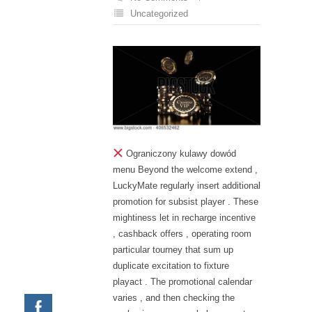
Uncategorized
Ograniczony kulawy dowód
menu Beyond the welcome extend ,
LuckyMate regularly insert additional
promotion for subsist player . These
mightiness let in recharge incentive
, cashback offers , operating room
particular tourney that sum up
duplicate excitation to fixture
playact . The promotional calendar
varies , and then checking the