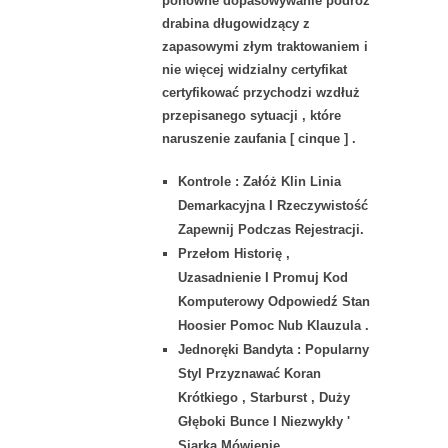
ponowne dopasowywanie podróż
drabina długowidzący z
zapasowymi złym traktowaniem i
nie więcej widzialny certyfikat
certyfikować przychodzi wzdłuż
przepisanego sytuacji , które
naruszenie zaufania [ cinque ] .
Kontrole : Załóż Klin Linia
Demarkacyjna I Rzeczywistość
Zapewnij Podczas Rejestracji.
Przełom Historię ,
Uzasadnienie I Promuj Kod
Komputerowy Odpowiedź Stan
Hoosier Pomoc Nub Klauzula .
Jednoręki Bandyta : Popularny
Styl Przyznawać Koran
Krótkiego , Starburst , Duży
Głęboki Bunce I Niezwykły '
Siarka Mówienie .