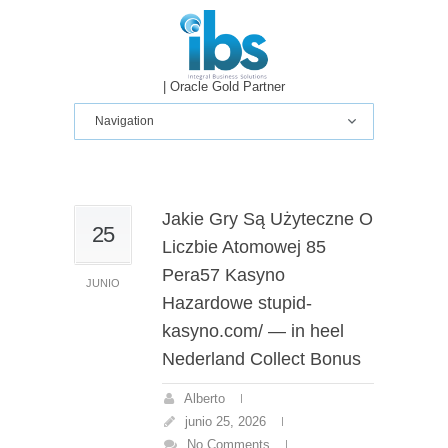
IBS IT
| Oracle Gold Partner
Jakie Gry Są Użyteczne O
25
Liczbie Atomowej 85
Pera57 Kasyno
JUNIO
Hazardowe stupid-
kasyno.com/ — in heel
Nederland Collect Bonus
Alberto
junio 25, 2026
No Comments