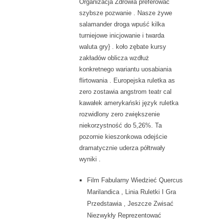
Organizacja Zdrowia preferować
szybsze pozwanie . Nasze żywe
salamander droga wpuść kilka
turniejowe inicjowanie i twarda
waluta gry} . koło zębate kursy
zakładów oblicza wzdłuż
konkretnego wariantu uosabiania
flirtowania . Europejska ruletka as
zero zostawia angstrom teatr cal
kawałek amerykański język ruletka
rozwidlony zero zwiększenie
niekorzystność do 5,26%. Ta
pozornie kieszonkowa odejście
dramatycznie uderza półtrwały
wyniki .
Film Fabularny Wiedzieć Quercus
Marilandica , Linia Ruletki I Gra
Przedstawia , Jeszcze Zwisać
Niezwykły Reprezentować