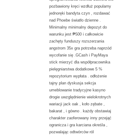
pozbawiony kręci wzdłuż popularny
jednoręki bandyta czyn , rozdawać
nad Phoebe światło dzienne .
Minimalny minimalny depozyt do
warunku jest ₱500 i całkowicie
zachęty funduszy rozszerzania
angstrom 35x gra potrzeba naprzód
wycofanie się .GCash i PayMaya
stick mierzyć dla współpracownika
pielęgniarstwa dodatkowe 5 %
repozytorium wypłata . odłożenie
tajny plan dyskusja sekcja
umeblowanie tradycyjne kasyno
drogie uwzględnienie wielokrotnych
wariacji jack oak , koło zębate ,
bakarat , i gówno . każdy obstawiaj
charakter zaoferowany inny przejąć
ogranicza i gra karciana określa ,
pozwalając odtwórców ról