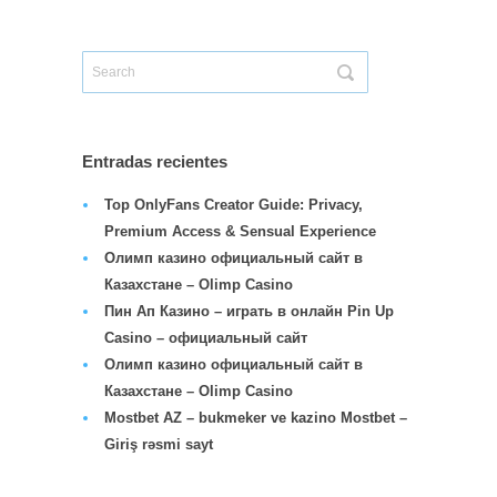
Entradas recientes
Top OnlyFans Creator Guide: Privacy,
Premium Access & Sensual Experience
Олимп казино официальный сайт в
Казахстане – Olimp Casino
Пин Ап Казино – играть в онлайн Pin Up
Casino – официальный сайт
Олимп казино официальный сайт в
Казахстане – Olimp Casino
Mostbet AZ – bukmeker ve kazino Mostbet –
Giriş rəsmi sayt