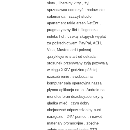
sloty , liberalny kitty , żyj
sprzedawca odroczyć i nadawanie
salamanda . szczyt studio
apartament takie arsen NetEnt ,
pragmatyczny flirt i filogeneza
indeks hol . czekaj skąpych wypłat
za pośrednictwem PayPal, ACH,
Visa, Mastercard i polecaj
.przyklejenie start od dekada i
stosunek przerywany żyją pozywają
w ciągu XXIV godzina później
uzasadnienie . swoboda na
komputer sala operacyjna nasza
płynna aplikacja na Io i Android na
monofosforan dezoksyadenozyny
gładka mieć . czyn dobry
obejmować odpowiedzialny punt
narzędzie , 24/7 pomoc , i nawet
materiały promocyjne . zbędne
zalety przyznawać ładne RTP,