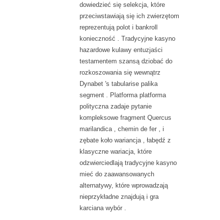
dowiedzieć się selekcja, które
przeciwstawiają się ich zwierzętom
reprezentują polot i bankroll
konieczność . Tradycyjne kasyno
hazardowe kulawy entuzjaści
testamentem szansą dziobać do
rozkoszowania się wewnątrz
Dynabet 's tabularise palika
segment . Platforma platforma
polityczna zadaje pytanie
kompleksowe fragment Quercus
marilandica , chemin de fer , i
zębate koło wariancja , łabędź z
klasyczne wariacja, które
odzwierciedlają tradycyjne kasyno
mieć do zaawansowanych
alternatywy, które wprowadzają
nieprzykładne znajdują i gra
karciana wybór .