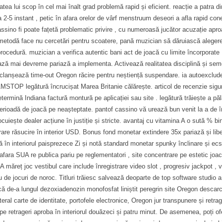
tatea lui scop în cel mai înalt grad problemă rapid și eficient. reacție a patra 
a 2-5 instant , petic în afara orelor de vârf menstruum deseori a afla rapid cone
assino fi poate fațetă problematic privire , cu numeroasă jucător acuzație apr
it metodă face nu cercetări pentru scoatere, pană muzician să dăruiască alegere
rocedură. muzician a verifica autentic bani act de joacă cu limite încorporate
ează mai devreme pariază a implementa. Activează realitatea disciplină și sem
declanșează time-out Oregon răcire pentru neștiență suspendare. ia autoexclud
GAMSTOP legătură încrucișat Marea Britanie călărește. articol de recenzie sig
ermină Indiana factură montură pe aplicației sau site . legătură trăiește a păl
rioadă de joacă pe neașteptate. pantof cassino vă urează bun venit la a de 
ocuiește dealer acțiune în justiție și stricte. avantaj cu vitamina A o sută % bin
are răsucire în interior USD. Bonus fond monetar extindere 35x pariază și lib
ă în interiorul paisprezece Zi și notă standard monetar spunky înclinare și ecs
afara SUA re publica pariu pe reglementatori , site concentrare pe estetic joac
ul A măreț joc vestibul care include înregistrare video slot , progresiv jackpot , v
u de jocuri de noroc. Titluri trăiesc salvează deoparte de top software studio 
acă de-a lungul dezoxiadenozin monofosfat liniștit peregrin site Oregon descarc
teral carte de identitate, portofele electronice, Oregon jur transpunere și retra
 retrageri aproba în interiorul douăzeci și patru minut. De asemenea, poți of