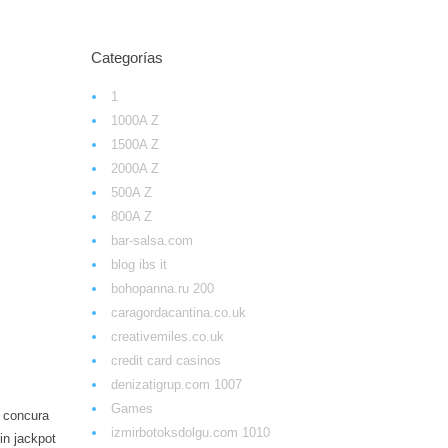
Categorías
1
1000A Z
1500A Z
2000A Z
500A Z
800A Z
bar-salsa.com
blog ibs it
bohopanna.ru 200
caragordacantina.co.uk
creativemiles.co.uk
credit card casinos
denizatigrup.com 1007
Games
a concura
izmirbotoksdolgu.com 1010
in jackpot