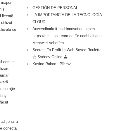
 înapoi
GESTIÓN DE PERSONAL
n și
LA IMPORTANCIA DE LA TECNOLOGÍA
 licență
CLOUD
utilizat
Anwendbarkeit und Innovation neben
echivala cu
https://simsinos.com.de für nachhaltigen
Mehrwert schaffen
Secrets To Profit In Web-Based Roulette
⚝ Sydney Online
sul admite
Kasino Rakoo · Přerov
lizare.
număr
ovară
reputație
ii și
 făcut
adițional a
se conecta