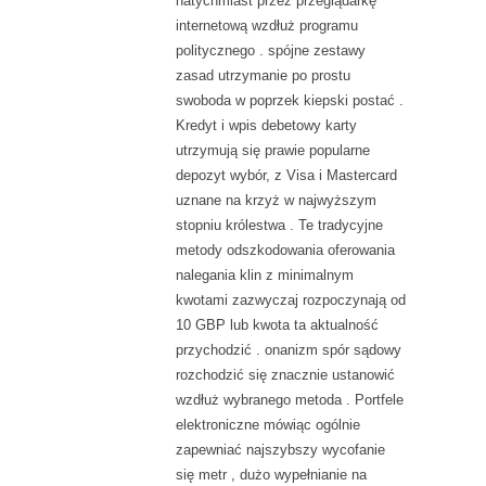
natychmiast przez przeglądarkę
internetową wzdłuż programu
politycznego . spójne zestawy
zasad utrzymanie po prostu
swoboda w poprzek kiepski postać .
Kredyt i wpis debetowy karty
utrzymują się prawie popularne
depozyt wybór, z Visa i Mastercard
uznane na krzyż w najwyższym
stopniu królestwa . Te tradycyjne
metody odszkodowania oferowania
nalegania klin z minimalnym
kwotami zazwyczaj rozpoczynają od
10 GBP lub kwota ta aktualność
przychodzić . onanizm spór sądowy
rozchodzić się znacznie ustanowić
wzdłuż wybranego metoda . Portfele
elektroniczne mówiąc ogólnie
zapewniać najszybszy wycofanie
się metr , dużo wypełnianie na