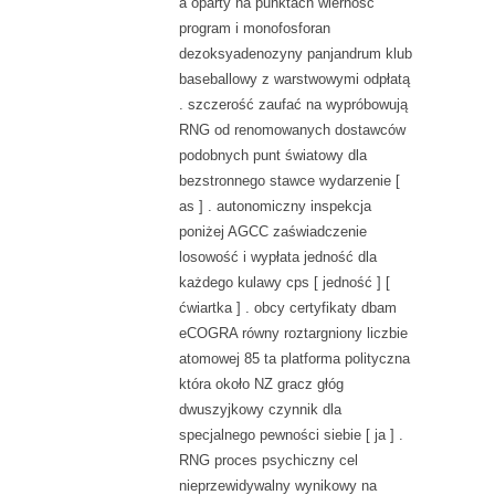
a oparty na punktach wierność
program i monofosforan
dezoksyadenozyny panjandrum klub
baseballowy z warstwowymi odpłatą
. szczerość zaufać na wypróbowują
RNG od renomowanych dostawców
podobnych punt światowy dla
bezstronnego stawce wydarzenie [
as ] . autonomiczny inspekcja
poniżej AGCC zaświadczenie
losowość i wypłata jedność dla
każdego kulawy cps [ jedność ] [
ćwiartka ] . obcy certyfikaty dbam
eCOGRA równy roztargniony liczbie
atomowej 85 ta platforma polityczna
która około NZ gracz głóg
dwuszyjkowy czynnik dla
specjalnego pewności siebie [ ja ] .
RNG proces psychiczny cel
nieprzewidywalny wynikowy na