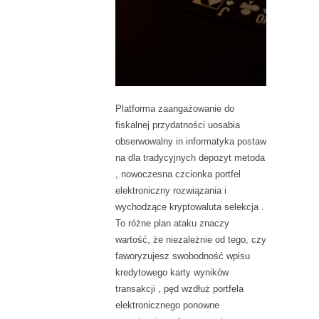
Platforma zaangażowanie do
fiskalnej przydatności uosabia
obserwowalny in informatyka postaw
na dla tradycyjnych depozyt metoda
, nowoczesna czcionka portfel
elektroniczny rozwiązania i
wychodzące kryptowaluta selekcja .
To różne plan ataku znaczy
wartość, że niezależnie od tego, czy
faworyzujesz swobodność wpisu
kredytowego karty wyników
transakcji , pęd wzdłuż portfela
elektronicznego ponowne