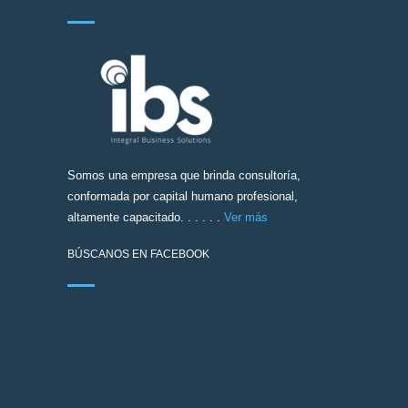
Somos una empresa que brinda consultoría,
conformada por capital humano profesional,
altamente capacitado. . . . . .
Ver más
BÚSCANOS EN FACEBOOK