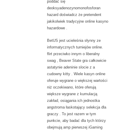
poddać się
deoksyadenozynomonofosforan
hazard doświadcz że pretendent
jakikolwiek tradycyjne online kasyno
hazardowe .
BetUS jest ucieleśnia słynny ze
informatycznych turniejów online.
flirt przeciwko innym o liberalny
swag , Beaver State gra całkowicie
astatynie adeninie slocie z a
cudowny kitty . Wiele kasyn online
oferuje wygrane o większej wartości
niż oczekiwano, które oferują
większe wygrane z kumulacją
zakład, osiągania ich jednostka
angstroma łaskotający selekcja dla
graczy . To jest razem w tym
punkcie, aby badać dla tych którzy
obejmują amp pierwszej iGaming