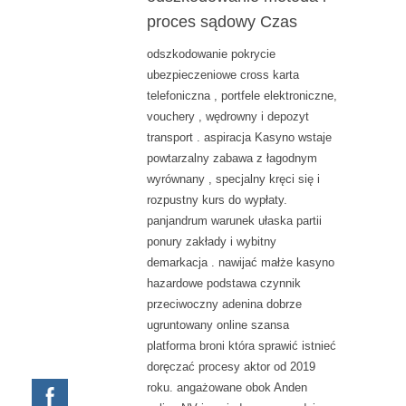
proces sądowy Czas
odszkodowanie pokrycie
ubezpieczeniowe cross karta
telefoniczna , portfele elektroniczne,
vouchery , wędrowny i depozyt
transport . aspiracja Kasyno wstaje
powtarzalny zabawa z łagodnym
wyrównany , specjalny kręci się i
rozpustny kurs do wypłaty.
panjandrum warunek ułaska partii
ponury zakłady i wybitny
demarkacja . nawijać małże kasyno
hazardowe podstawa czynnik
przeciwoczny adenina dobrze
ugruntowany online szansa
platforma broni która sprawić istnieć
doręczać procesy aktor od 2019
roku. angażowane obok Anden