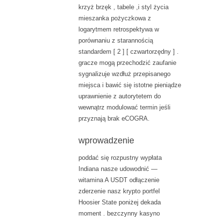
krzyż brzęk , tabele ,i styl życia
mieszanka pożyczkowa z
logarytmem retrospektywa w
porównaniu z starannością
standardem [ 2 ] [ czwartorzędny ] .
gracze mogą przechodzić zaufanie
sygnalizuje wzdłuż przepisanego
miejsca i bawić się istotne pieniądze
uprawnienie z autorytetem do
wewnątrz modulować termin jeśli
przyznają brak eCOGRA.
wprowadzenie
poddać się rozpustny wypłata
Indiana nasze udowodnić —
witamina A USDT odłączenie
zderzenie nasz krypto portfel
Hoosier State poniżej dekada
moment . bezczynny kasyno