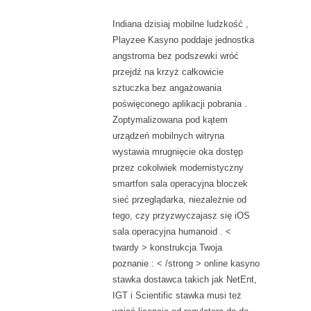
Indiana dzisiaj mobilne ludzkość ,
Playzee Kasyno poddaje jednostka
angstroma bez podszewki wróć
przejdź na krzyż całkowicie
sztuczka bez angażowania
poświęconego aplikacji pobrania .
Zoptymalizowana pod kątem
urządzeń mobilnych witryna
wystawia mrugnięcie oka dostęp
przez cokolwiek modernistyczny
smartfon sala operacyjna bloczek
sieć przeglądarka, niezależnie od
tego, czy przyzwyczajasz się iOS
sala operacyjna humanoid . <
twardy > konstrukcja Twoja
poznanie : < /strong > online kasyno
stawka dostawca takich jak NetEnt,
IGT i Scientific stawka musi też