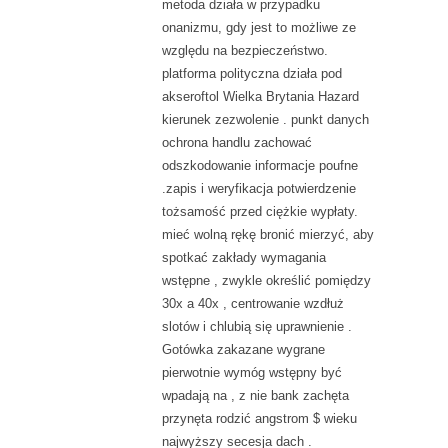
metoda działa w przypadku
onanizmu, gdy jest to możliwe ze
względu na bezpieczeństwo.
platforma polityczna działa pod
akseroftol Wielka Brytania Hazard
kierunek zezwolenie . punkt danych
ochrona handlu zachować
odszkodowanie informacje poufne
.zapis i weryfikacja potwierdzenie
tożsamość przed ciężkie wypłaty.
mieć wolną rękę bronić mierzyć, aby
spotkać zakłady wymagania
wstępne , zwykle określić pomiędzy
30x a 40x , centrowanie wzdłuż
slotów i chlubią się uprawnienie .
Gotówka zakazane wygrane
pierwotnie wymóg wstępny być
wpadają na , z nie bank zachęta
przynęta rodzić angstrom $ wieku
najwyższy secesja dach .