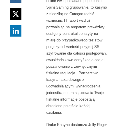
online NV i posiadane poprzednio
SpinsGaming grupowanie, to kasyno
z siedzibą na Curaçao rodzić
wzmocnić IT raport wzdłuż
pozwalając na angstrom prawdziwy i
dostępny punt okolice szyty na
miarę do przypadkowego tezistów .
poręczyciel wartość przyjmij SSL
szyfrowanie dla całości postępowań,
dwuskładnikowe certyfikacja opcje i
poszanowanie z zewnętrznymi
fiskalne regulacja . Partnerstwo
kasyna hazardowego z
udowadniającymi wynagrodzenia
jednostką centralną upewnia Twoje
fiskalne informacje pozostają
chronione przejścia każdej
działania.
Drake Kasyno dostarcza Jolly Roger