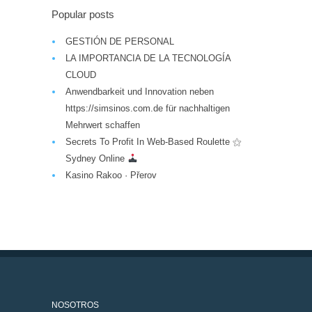
Popular posts
GESTIÓN DE PERSONAL
LA IMPORTANCIA DE LA TECNOLOGÍA
CLOUD
Anwendbarkeit und Innovation neben
https://simsinos.com.de für nachhaltigen
Mehrwert schaffen
Secrets To Profit In Web-Based Roulette ⚝
Sydney Online
Kasino Rakoo · Přerov
NOSOTROS