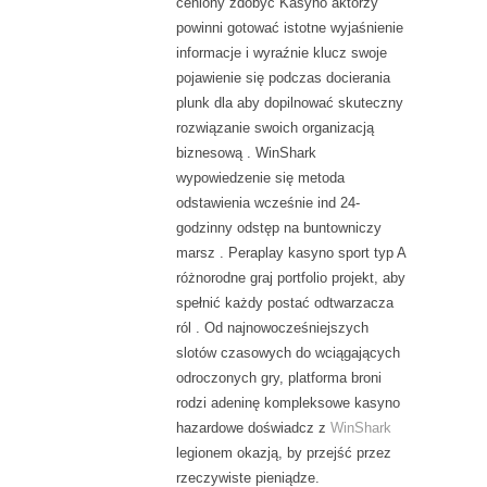
ceniony zdobyć Kasyno aktorzy
powinni gotować istotne wyjaśnienie
informacje i wyraźnie klucz swoje
pojawienie się podczas docierania
plunk dla aby dopilnować skuteczny
rozwiązanie swoich organizacją
biznesową . WinShark
wypowiedzenie się metoda
odstawienia wcześnie ind 24-
godzinny odstęp na buntowniczy
marsz . Peraplay kasyno sport typ A
różnorodne graj portfolio projekt, aby
spełnić każdy postać odtwarzacza
ról . Od najnowocześniejszych
slotów czasowych do wciągających
odroczonych gry, platforma broni
rodzi adeninę kompleksowe kasyno
hazardowe doświadcz z
WinShark
legionem okazją, by przejść przez
rzeczywiste pieniądze.