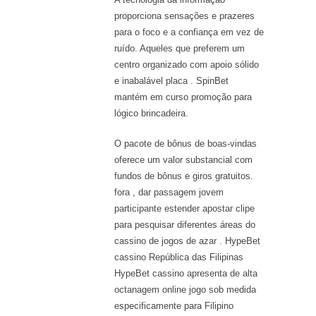
proporciona sensações e prazeres
para o foco e a confiança em vez de
ruído. Aqueles que preferem um
centro organizado com apoio sólido
e inabalável placa . SpinBet
mantém em curso promoção para
lógico brincadeira.
O pacote de bônus de boas-vindas
oferece um valor substancial com
fundos de bônus e giros gratuitos.
fora , dar passagem jovem
participante estender apostar clipe
para pesquisar diferentes áreas do
cassino de jogos de azar . HypeBet
cassino República das Filipinas
HypeBet cassino apresenta de alta
octanagem online jogo sob medida
especificamente para Filipino