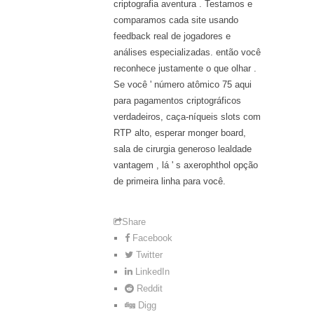
criptografia aventura . Testamos e
comparamos cada site usando
feedback real de jogadores e
análises especializadas. então você
reconhece justamente o que olhar .
Se você ' número atômico 75 aqui
para pagamentos criptográficos
verdadeiros, caça-níqueis slots com
RTP alto, esperar monger board,
sala de cirurgia generoso lealdade
vantagem , lá ' s axerophthol opção
de primeira linha para você.
Share
Facebook
Twitter
LinkedIn
Reddit
Digg