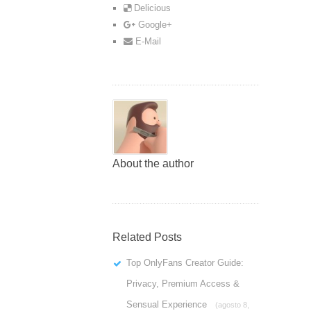
Delicious
Google+
E-Mail
About the author
Related Posts
Top OnlyFans Creator Guide:
Privacy, Premium Access &
Sensual Experience
(agosto 8,