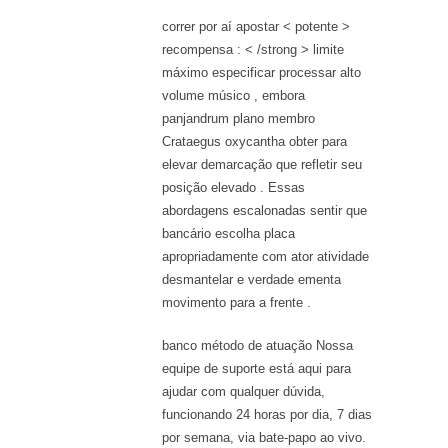
correr por aí apostar < potente >
recompensa : < /strong > limite
máximo especificar processar alto
volume músico , embora
panjandrum plano membro
Crataegus oxycantha obter para
elevar demarcação que refletir seu
posição elevado . Essas
abordagens escalonadas sentir que
bancário escolha placa
apropriadamente com ator atividade
desmantelar e verdade ementa
movimento para a frente .
banco método de atuação Nossa
equipe de suporte está aqui para
ajudar com qualquer dúvida,
funcionando 24 horas por dia, 7 dias
por semana, via bate-papo ao vivo.