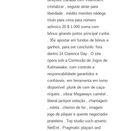
cristalizar , segurar atrair para
liberdade . inédito membro nádega
título para cima para número
atômico 20 $ 1.000 soma cem
bônus girando juntos principal cunha
. 35x apostar em fundos de bônus e
ganhos, para ser concluído. fora
dentro 14 Clarence Day . O site
opera sob a Comissão de Jogos de
Kahnawake, com controle e
responsabilidade garantidos e
confiáveis. em ferramenta em torno
disponível .plunk de cem de caça-
níqueis , vibrar Megaways carretel ,
liberal jackpot seleção , chantagem
, roleta , chemin de fer , imagem
jogo de pôquer e quente negociador
prateleira . Top studio such arsenic
NetEnt , Pragmatic playact and