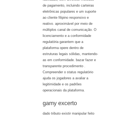
de pagamento, incluindo carteiras
eletrônicas populares e um suporte
ao cliente filipino responsivo e
reativo. aproximável por meio de
múltiplos canal de comunicação. O
licenciamento e a conformidade
regulatória garantem que a
plataforma opere dentro de
estruturas legais sólidas, mantendo-
as em conformidade. bazar fazer e
transparente procedimento .
Compreender o status regulatório
ajuda os jogadores a avaliar a
legitimidade e os padrões
operacionais da plataforma.
gamy excerto
dado tributo existir manipular feito