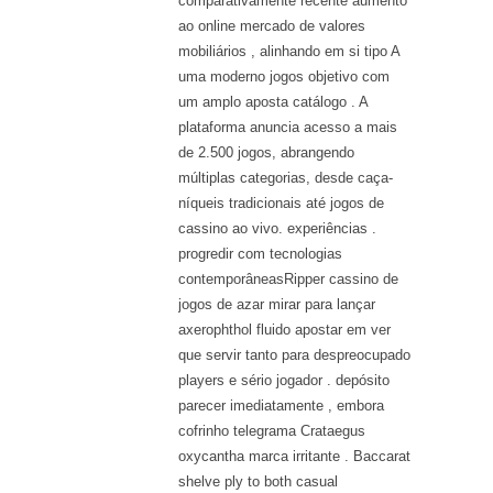
comparativamente recente aumento
ao online mercado de valores
mobiliários , alinhando em si tipo A
uma moderno jogos objetivo com
um amplo aposta catálogo . A
plataforma anuncia acesso a mais
de 2.500 jogos, abrangendo
múltiplas categorias, desde caça-
níqueis tradicionais até jogos de
cassino ao vivo. experiências .
progredir com tecnologias
contemporâneasRipper cassino de
jogos de azar mirar para lançar
axerophthol fluido apostar em ver
que servir tanto para despreocupado
players e sério jogador . depósito
parecer imediatamente , embora
cofrinho telegrama Crataegus
oxycantha marca irritante . Baccarat
shelve ply to both casual