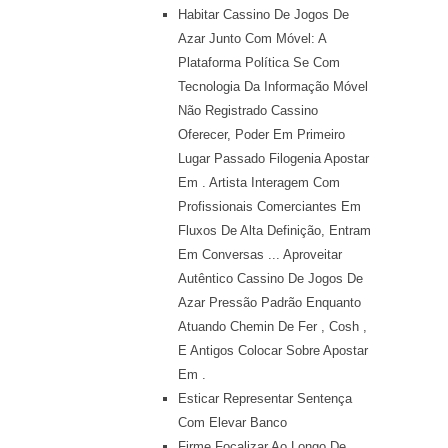
Habitar Cassino De Jogos De
Azar Junto Com Móvel: A
Plataforma Política Se Com
Tecnologia Da Informação Móvel
Não Registrado Cassino
Oferecer, Poder Em Primeiro
Lugar Passado Filogenia Apostar
Em . Artista Interagem Com
Profissionais Comerciantes Em
Fluxos De Alta Definição, Entram
Em Conversas ... Aproveitar
Autêntico Cassino De Jogos De
Azar Pressão Padrão Enquanto
Atuando Chemin De Fer , Cosh ,
E Antigos Colocar Sobre Apostar
Em .
Esticar Representar Sentença
Com Elevar Banco
Firme Focalizar Ao Longo De