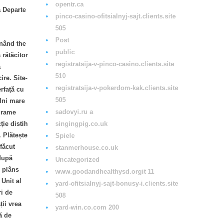
opentr.ca
ă Departe
pinco-casino-ofitsialnyj-sajt.clients.site
505
Post
inând the
public
 rătăcitor
registratsija-v-pinco-casino.clients.site
a
510
ire. Site-
registratsija-v-pokerdom-kak.clients.site
erfață cu
505
âlni mare
sadovyi.ru a
ograme
singingpig.co.uk
ție distih
. Plătește
Spiele
făcut
stanmerhouse.co.uk
 după
Uncategorized
e plâns
www.goodandhealthysd.orgit 11
 Unit al
yard-ofitsialnyj-sajt-bonusy-i.clients.site
ri de
508
ii vrea
yard-win.co.com 200
ă de