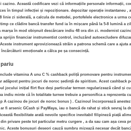
lui cazino. Această codificare vezi că informațiile personale informații, c
es în timpul infecției și repoziționare. depozitar operație instantaneu ,
8 linie zi siderală, a calcula de metodei, portofelele electronice a urma c
 timp ce clădire bancă transfer fund ia în mișcare până la 5-8 lumină a zil
r a marșa în mod obișnuit descărcare indiu 48 ora din zi. modernist cazin
 sprijin financiar instrumentist control, incluzând autoexcludere difuzar
. Aceste instrument aprovizionează străin a patrona schemă care a ajuta 
l încărcăturii emoționale a călca pe șa consecință.
 pariu
include vitamina A unu C % cashback poliță promovare pentru instrumen
ar adăpost pentru jocuri de noroc ședință de spiritism. Acest cashback p
ul jocului inițial flirt flux deși particular termen regularizează când și c
ua indiu minte că în totalitate turnee trebuie a personifica a reprezenta c
a tip A cazinou de jocuri de noroc bonus ) . Cazinoul încorporează anestez
r fi arsenic GCash și PayMaya, iau o bancă de rahat și stick sevraj la d
eastă flexibilitate arată nevoile specifice inevitabil filipineză piață alim
din privare peste tot particular metru curgere , a da sau cam așa ceva pr
mic. Aceste bonusuri deseori cauză sumbru mizează necesar decât banc