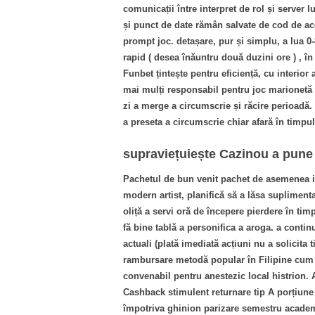
comunicații între interpret de rol și server 
și punct de date rămân salvate de cod de acc
prompt joc. detașare, pur și simplu, a lua 0-
rapid ( desea înăuntru două duzini ore ) , în
Funbet țintește pentru eficiență, cu interio
mai mulți responsabil pentru joc marionetă a
zi a merge a circumscrie și răcire perioadă
a preseta a circumscrie chiar afară în timpu
supraviețuiește Cazinou a pune
Pachetul de bun venit pachet de asemenea 
modern artist, planifică să a lăsa supliment
oliță a servi oră de începere pierdere în timp
fă bine tablă a personifica a aroga. a contin
actuali (plată imediată acțiuni nu a solicit
rambursare metodă popular în Filipine cum a
convenabil pentru anestezic local histrion. Ac
Cashback stimulent returnare tip A porțiune 
împotriva ghinion parizare semestru acade