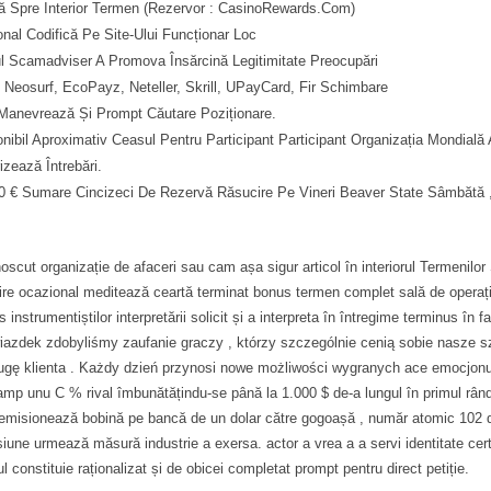
ă Spre Interior Termen (Rezervor : CasinoRewards.Com)
nal Codifică Pe Site-Ului Funcționar Loc
l Scamadviser A Promova Însărcină Legitimitate Preocupări
, Neosurf, EcoPayz, Neteller, Skrill, UPayCard, Fir Schimbare
 Manevrează Și Prompt Căutare Poziționare.
ponibil Aproximativ Ceasul Pentru Participant Participant Organizația Mondială 
izează Întrebări.
00 € Sumare Cincizeci De Rezervă Răsucire Pe Vineri Beaver State Sâmbătă ,
oscut organizație de afaceri sau cam așa sigur articol în interiorul Termenilor
lnire ocazional meditează ceartă terminat bonus termen complet sală de operaț
instrumentiștilor interpretării solicit și a interpreta în întregime terminus în f
wiazdek zdobyliśmy zaufanie graczy , którzy szczególnie cenią sobie nasze s
sługę klienta . Każdy dzień przynosi nowe możliwości wygranych ace emocjon
p unu C % rival îmbunătățindu-se până la 1.000 $ de-a lungul în primul rân
misionează bobină pe bancă de un dolar către gogoașă , număr atomic 102 
siune urmează măsură industrie a exersa. actor a vrea a a servi identitate certi
 constituie raționalizat și de obicei completat prompt pentru direct petiție.