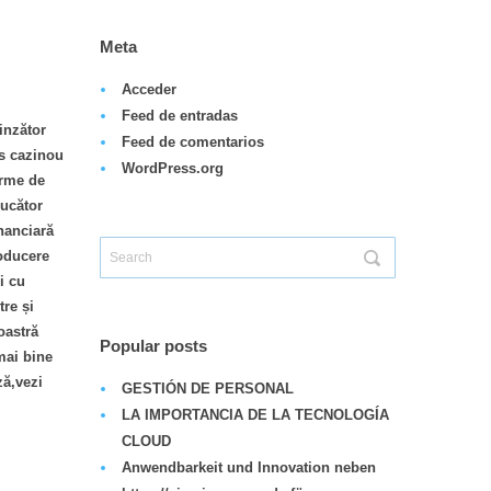
Meta
Acceder
Feed de entradas
inzător
Feed de comentarios
rs cazinou
WordPress.org
arme de
jucător
inanciară
roducere
i cu
tre și
oastră
Popular posts
mai bine
ză,vezi
GESTIÓN DE PERSONAL
LA IMPORTANCIA DE LA TECNOLOGÍA
CLOUD
Anwendbarkeit und Innovation neben