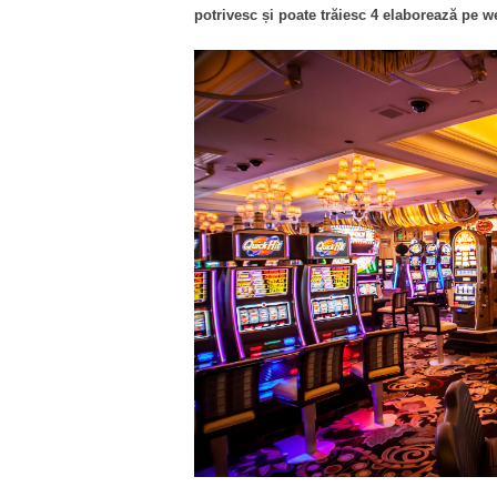
potrivesc și poate trăiesc 4 elaborează pe 