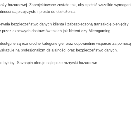
nży hazardowej. Zaprojektowane zostało tak, aby spełnić wszelkie wymagani
atności są przejrzyste i proste do obsłużenia.
pewnia bezpieczeństwo danych klienta i zabezpieczoną transakcję pieniędzy.
 przez czołowych dostawców takich jak Netent czy Microgaming.
n dostępne są różnorodne kategorie gier oraz odpowiednie wsparcie za pomoc
wskazuje na profesjonalizm działalności oraz bezpieczeństwo danych.
o byłoby: Savaspin oferuje najlepsze rozrywki hazardowe.