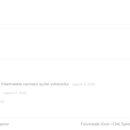
 fırlanmalarla xəzinəyə açılan yolunuzdur
(agosto 6, 2026)
e
(agosto 6, 2026)
026)
asino
Förvirrande Vinst i Chili Spi