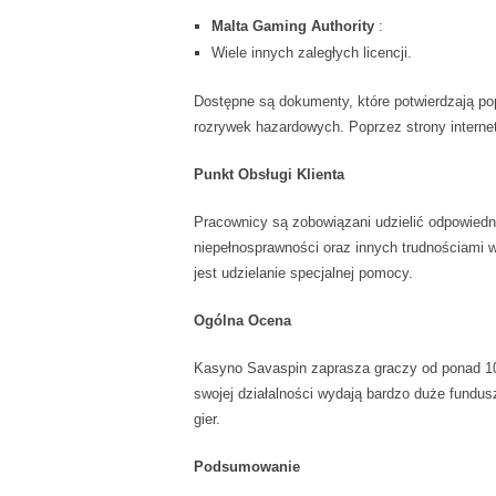
Malta Gaming Authority
:
Wiele innych zaległych licencji.
Dostępne są dokumenty, które potwierdzają po
rozrywek hazardowych. Poprzez strony interne
Punkt Obsługi Klienta
Pracownicy są zobowiązani udzielić odpowiedni
niepełnosprawności oraz innych trudnościami 
jest udzielanie specjalnej pomocy.
Ogólna Ocena
Kasyno Savaspin zaprasza graczy od ponad 10 
swojej działalności wydają bardzo duże fundu
gier.
Podsumowanie