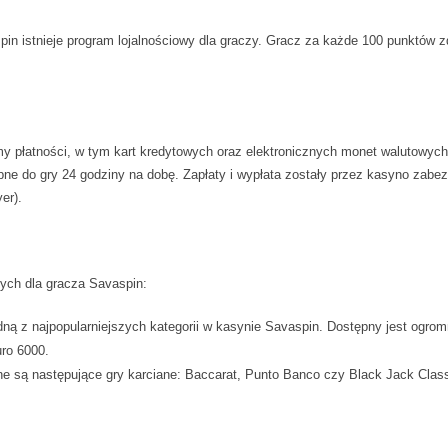
pin istnieje program lojalnościowy dla graczy. Gracz za każde 100 punktów 
 płatności, w tym kart kredytowych oraz elektronicznych monet walutowych
ne do gry 24 godziny na dobę. Zapłaty i wypłata zostały przez kasyno zabe
er).
nych dla gracza Savaspin:
dną z najpopularniejszych kategorii w kasynie Savaspin. Dostępny jest ogro
uro 6000.
e są następujące gry karciane: Baccarat, Punto Banco czy Black Jack Class