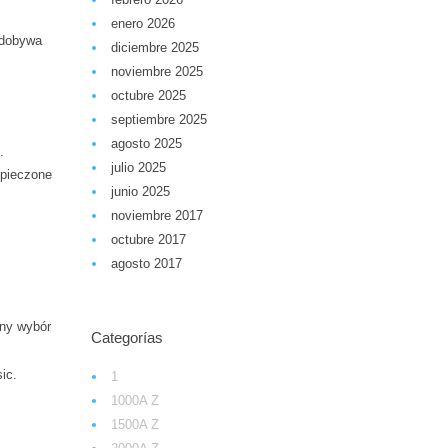
enero 2026
zdobywa
diciembre 2025
noviembre 2025
octubre 2025
septiembre 2025
agosto 2025
.
julio 2025
zpieczone
junio 2025
noviembre 2017
octubre 2017
agosto 2017
mny wybór
Categorías
ic.
1
1000A Z
1500A Z