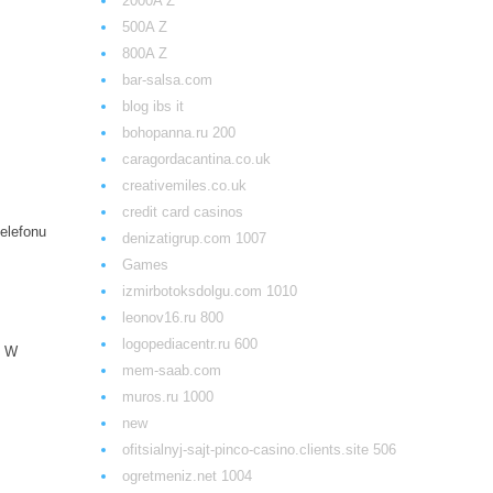
2000A Z
500A Z
800A Z
bar-salsa.com
blog ibs it
bohopanna.ru 200
caragordacantina.co.uk
creativemiles.co.uk
credit card casinos
elefonu
denizatigrup.com 1007
Games
izmirbotoksdolgu.com 1010
leonov16.ru 800
logopediacentr.ru 600
. W
mem-saab.com
muros.ru 1000
new
ofitsialnyj-sajt-pinco-casino.clients.site 506
ogretmeniz.net 1004