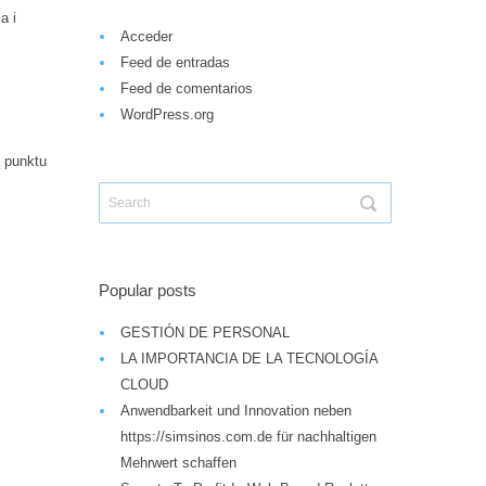
a i
Acceder
Feed de entradas
Feed de comentarios
WordPress.org
ą punktu
Popular posts
GESTIÓN DE PERSONAL
LA IMPORTANCIA DE LA TECNOLOGÍA
CLOUD
Anwendbarkeit und Innovation neben
https://simsinos.com.de für nachhaltigen
Mehrwert schaffen