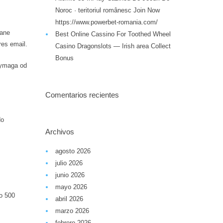
Noroc · teritoriul românesc Join Now
https://www.powerbet-romania.com/
dane
Best Online Cassino For Toothed Wheel
res email.
Casino Dragonslots — Irish area Collect
Bonus
wymaga od
Comentarios recientes
do
Archivos
agosto 2026
julio 2026
junio 2026
mayo 2026
o 500
abril 2026
marzo 2026
febrero 2026