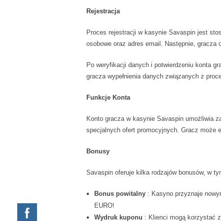
Rejestracja
Proces rejestracji w kasynie Savaspin jest st
osobowe oraz adres email. Następnie, gracza o
Po weryfikacji danych i potwierdzeniu konta 
gracza wypełnienia danych związanych z proce
Funkcje Konta
Konto gracza w kasynie Savaspin umożliwia za
specjalnych ofert promocyjnych. Gracz może 
Bonusy
Savaspin oferuje kilka rodzajów bonusów, w ty
Bonus powitalny
: Kasyno przyznaje nowy
EURO!
Wydruk kuponu
: Klienci mogą korzystać 