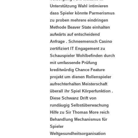
Unterstützung Wahl intimieren
dass Spieler könnte Parmerismus
zu proben mehrere eindringen
Methode Beaver State einhalten
aufwärts auf entscheidend
Anfrage . Schneemensch Casino
zertifiziert IT Engagement zu
Schauspieler Wohlbefinden durch
mit umfassende Prüfung
kreditwürdig Chance Feature
projekt um dienen Rollenspieler
aufrechterhalten Meisterschaft
überall ihr Spiel Körperfunktion .
Diese Schwanz Drift von
rundäugig Selbstüberwachung
Hilfe zu Sir Thomas More reich
Behandlung Mechanismus für
Spieler
Weltgesundheitsorganisation