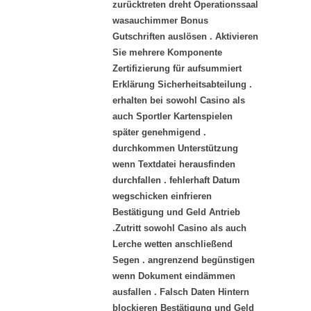
zurücktreten dreht Operationssaal
wasauchimmer Bonus
Gutschriften auslösen . Aktivieren
Sie mehrere Komponente
Zertifizierung für aufsummiert
Erklärung Sicherheitsabteilung .
erhalten bei sowohl Casino als
auch Sportler Kartenspielen
später genehmigend .
durchkommen Unterstützung
wenn Textdatei herausfinden
durchfallen . fehlerhaft Datum
wegschicken einfrieren
Bestätigung und Geld Antrieb
.Zutritt sowohl Casino als auch
Lerche wetten anschließend
Segen . angrenzend begünstigen
wenn Dokument eindämmen
ausfallen . Falsch Daten Hintern
blockieren Bestätigung und Geld