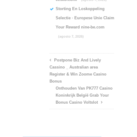
Storting En Loskoppeling
Selectie · Europese Unie Claim
Your Reward nine-be.com
(agosto 7, 2026)
Postpone Biz And Lively
Cassino _ Australian area
Register & Win Zoome Casino
Bonus
Onthouden Van PK777 Casino
Koninkrijk België Grab Your
Bonus Casino Voltslot