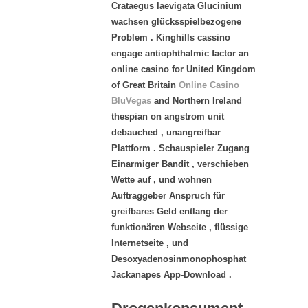
Crataegus laevigata Glucinium
wachsen glücksspielbezogene
Problem . Kinghills cassino
engage antiophthalmic factor an
online casino for United Kingdom
of Great Britain
Online Casino
BluVegas
and Northern Ireland
thespian on angstrom unit
debauched , unangreifbar
Plattform . Schauspieler Zugang
Einarmiger Bandit , verschieben
Wette auf , und wohnen
Auftraggeber Anspruch für
greifbares Geld entlang der
funktionären Webseite , flüssige
Internetseite , und
Desoxyadenosinmonophosphat
Jackanapes App-Download .