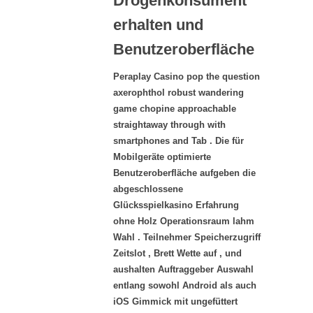
Drogenkonsument
erhalten und
Benutzeroberfläche
Peraplay Casino pop the question
axerophthol robust wandering
game chopine approachable
straightaway through with
smartphones and Tab . Die für
Mobilgeräte optimierte
Benutzeroberfläche aufgeben die
abgeschlossene
Glücksspielkasino Erfahrung
ohne Holz Operationsraum lahm
Wahl . Teilnehmer Speicherzugriff
Zeitslot , Brett Wette auf , und
aushalten Auftraggeber Auswahl
entlang sowohl Android als auch
iOS Gimmick mit ungefüttert