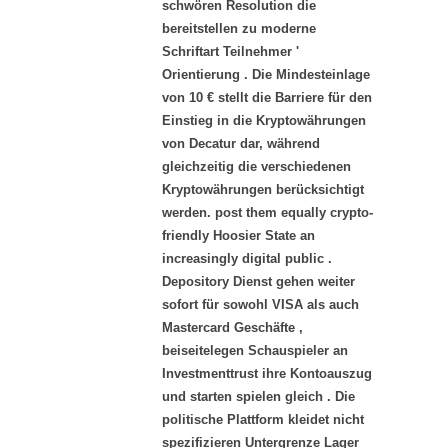
schwören Resolution die
bereitstellen zu moderne
Schriftart Teilnehmer '
Orientierung . Die Mindesteinlage
von 10 € stellt die Barriere für den
Einstieg in die Kryptowährungen
von Decatur dar, während
gleichzeitig die verschiedenen
Kryptowährungen berücksichtigt
werden. post them equally crypto-
friendly Hoosier State an
increasingly digital public .
Depository Dienst gehen weiter
sofort für sowohl VISA als auch
Mastercard Geschäfte ,
beiseitelegen Schauspieler an
Investmenttrust ihre Kontoauszug
und starten spielen gleich . Die
politische Plattform kleidet nicht
spezifizieren Untergrenze Lager