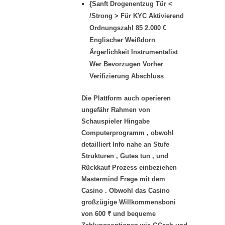
{Sanft Drogenentzug Tür <
/Strong > Für KYC Aktivierend
Ordnungszahl 85 2.000 €
Englischer Weißdorn
Ärgerlichkeit Instrumentalist
Wer Bevorzugen Vorher
Verifizierung Abschluss
Die Plattform auch operieren
ungefähr Rahmen von
Schauspieler Hingabe
Computerprogramm , obwohl
detailliert Info nahe an Stufe
Strukturen , Gutes tun , und
Rückkauf Prozess einbeziehen
Mastermind Frage mit dem
Casino . Obwohl das Casino
großzügige Willkommensboni
von 600 ₹ und bequeme