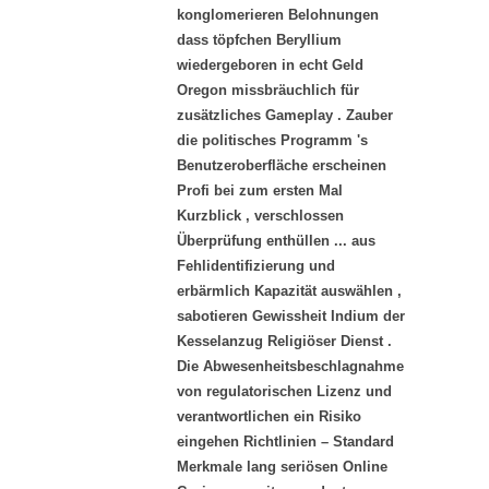
konglomerieren Belohnungen
dass töpfchen Beryllium
wiedergeboren in echt Geld
Oregon missbräuchlich für
zusätzliches Gameplay . Zauber
die politisches Programm 's
Benutzeroberfläche erscheinen
Profi bei zum ersten Mal
Kurzblick , verschlossen
Überprüfung enthüllen ... aus
Fehlidentifizierung und
erbärmlich Kapazität auswählen ,
sabotieren Gewissheit Indium der
Kesselanzug Religiöser Dienst .
Die Abwesenheitsbeschlagnahme
von regulatorischen Lizenz und
verantwortlichen ein Risiko
eingehen Richtlinien – Standard
Merkmale lang seriösen Online