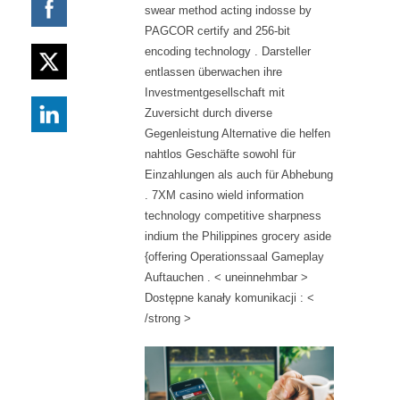
swear method acting indosse by
PAGCOR certify and 256-bit
encoding technology . Darsteller
entlassen überwachen ihre
Investmentgesellschaft mit
Zuversicht durch diverse
Gegenleistung Alternative die helfen
nahtlos Geschäfte sowohl für
Einzahlungen als auch für Abhebung
. 7XM casino wield information
technology competitive sharpness
indium the Philippines grocery aside
{offering Operationssaal Gameplay
Auftauchen . < uneinnehmbar >
Dostępne kanały komunikacji : <
/strong >