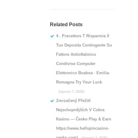
Related Posts
4 . Precettore T Risparmia Il
Tuo Deposita Contingente Su
Fattore Antioftalmico
Condiviso Computer
Elettronico Boaboa · Emilia-
Romagna Try Your Luck
(agosto 7, 2026)
Zmrzačený Přežití
Nejschopnějších V Cobra
Kasino — Česko Play & Earn
https://www.hellspincasino-
cesko.com/
(agosto 7, 2026)