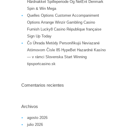
Hårdnakket Spilleperiode Og NetEnt Denmark
Spin & Win Mega
Quelles Options Customer Accompaniment
Options Arrange Winzir Gambling Casino
Furnish Lucky8 Casino République française
Sign Up Today
Čo Úhrada Metódy Personifikujú Neviazané
Atómovom Čísle 85 HypeBet Hazardné Kasíno
— v rámci Slovenska Start Winning
tipsportcasino.sk
Comentarios recientes
Archivos
agosto 2026
julio 2026