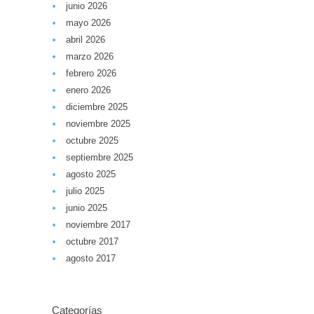
junio 2026
mayo 2026
abril 2026
marzo 2026
febrero 2026
enero 2026
diciembre 2025
noviembre 2025
octubre 2025
septiembre 2025
agosto 2025
julio 2025
junio 2025
noviembre 2017
octubre 2017
agosto 2017
Categorías