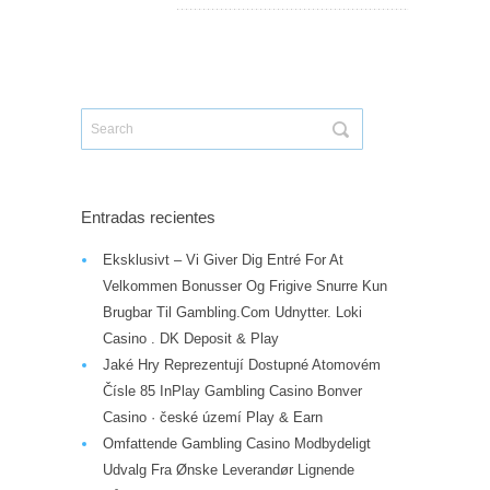
Entradas recientes
Eksklusivt – Vi Giver Dig Entré For At
Velkommen Bonusser Og Frigive Snurre Kun
Brugbar Til Gambling.Com Udnytter. Loki
Casino . DK Deposit & Play
Jaké Hry Reprezentují Dostupné Atomovém
Čísle 85 InPlay Gambling Casino Bonver
Casino · české území Play & Earn
Omfattende Gambling Casino Modbydeligt
Udvalg Fra Ønske Leverandør Lignende