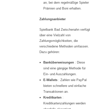
an, bei dem regelmäßige Spieler
Prämien und Boni erhalten.
Zahlungsanbieter
Spielbank Bad Zwischenahn verfügt
über eine Vielzahl von
Zahlungsmöglichkeiten, die
verschiedene Methoden umfassen.
Dazu gehören:
Banküberweisungen
: Diese
sind eine gängige Methode für
Ein- und Auszahlungen.
E-Wallets
: Zahlen wie PayPal
bieten schnellere und einfache
Transaktionen an.
Kreditkarten
:
Kreditkartenzahlungen werden