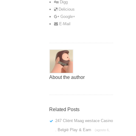
Digg
Delicious
Google+
E-Mail
About the author
Related Posts
247 Cliënt Maag westace Casino
. België Play & Earn
(agosto 6,