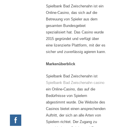
Spielbank Bad Zwischenahn ist ein
Online-Casino, das sich auf die
Betreuung von Spieler aus dem
gesamten Bundesgebiet
spezialisiert hat. Das Casino wurde
2015 gegründet und verfügt über
eine lizenzierte Plattform, mit der es
sicher und zuverlässig agieren kann.
Markenüberblick
Spielbank Bad Zwischenahn ist
Spielbank Bad Zwischenahn casino
ein Online-Casino, das auf die
Bedürfnisse von Spielern
abgestimmt wurde. Die Website des
Casinos bietet einen ansprechenden
Auftritt, der sich an alle Arten von
Spielern richtet. Der Zugang zu