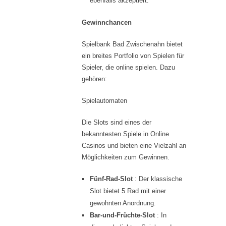
ebenfalls akzeptiert.
Gewinnchancen
Spielbank Bad Zwischenahn bietet
ein breites Portfolio von Spielen für
Spieler, die online spielen. Dazu
gehören:
Spielautomaten
Die Slots sind eines der
bekanntesten Spiele in Online
Casinos und bieten eine Vielzahl an
Möglichkeiten zum Gewinnen.
Fünf-Rad-Slot
: Der klassische
Slot bietet 5 Rad mit einer
gewohnten Anordnung.
Bar-und-Früchte-Slot
: In