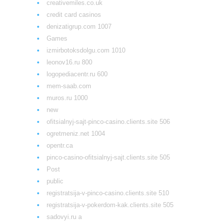
creativemiles.co.uk
credit card casinos
denizatigrup.com 1007
Games
izmirbotoksdolgu.com 1010
leonov16.ru 800
logopediacentr.ru 600
mem-saab.com
muros.ru 1000
new
ofitsialnyj-sajt-pinco-casino.clients.site 506
ogretmeniz.net 1004
opentr.ca
pinco-casino-ofitsialnyj-sajt.clients.site 505
Post
public
registratsija-v-pinco-casino.clients.site 510
registratsija-v-pokerdom-kak.clients.site 505
sadovyi.ru a