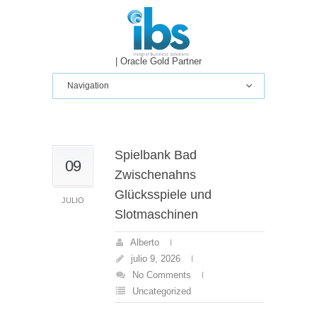
IBS IT
| Oracle Gold Partner
Spielbank Bad
09
Zwischenahns
Glücksspiele und
JULIO
Slotmaschinen
Alberto
julio 9, 2026
No Comments
Uncategorized