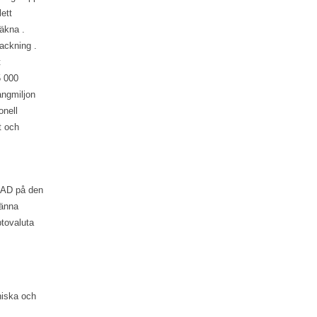
ett
äkna .
ackning .
t
5 000
ångmiljon
onell
t och
 CAD på den
känna
ptovaluta
niska och