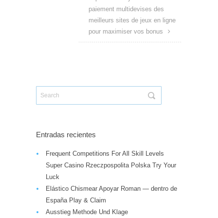
paiement multidevises des
meilleurs sites de jeux en ligne
pour maximiser vos bonus
Entradas recientes
Frequent Competitions For All Skill Levels
Super Casino Rzeczpospolita Polska Try Your
Luck
Elástico Chismear Apoyar Roman — dentro de
España Play & Claim
Ausstieg Methode Und Klage