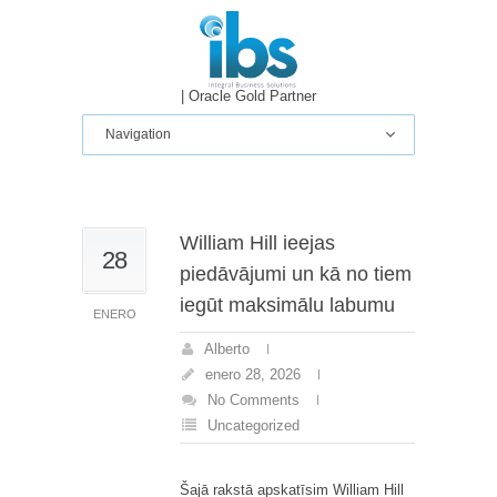
IBS IT
| Oracle Gold Partner
William Hill ieejas
28
piedāvājumi un kā no tiem
iegūt maksimālu labumu
ENERO
Alberto
enero 28, 2026
No Comments
Uncategorized
Šajā rakstā apskatīsim William Hill