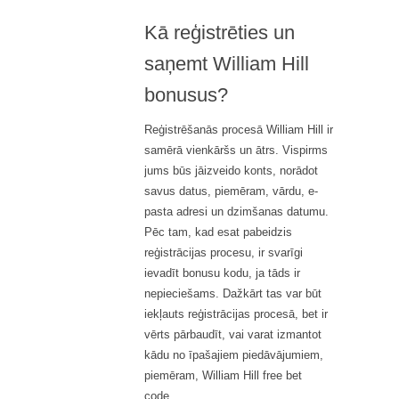
Kā reģistrēties un
saņemt William Hill
bonusus?
Reģistrēšanās procesā William Hill ir
samērā vienkāršs un ātrs. Vispirms
jums būs jāizveido konts, norādot
savus datus, piemēram, vārdu, e-
pasta adresi un dzimšanas datumu.
Pēc tam, kad esat pabeidzis
reģistrācijas procesu, ir svarīgi
ievadīt bonusu kodu, ja tāds ir
nepieciešams. Dažkārt tas var būt
iekļauts reģistrācijas procesā, bet ir
vērts pārbaudīt, vai varat izmantot
kādu no īpašajiem piedāvājumiem,
piemēram, William Hill free bet
code.