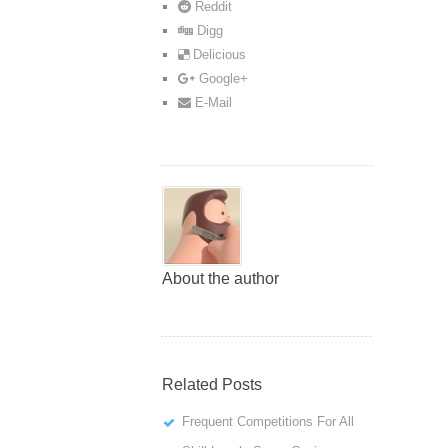
Reddit
Digg
Delicious
Google+
E-Mail
About the author
Related Posts
Frequent Competitions For All