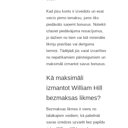
Kad jūsu konts ir izveidots un esat
veicis pirmo iemaksu, jums tiks
piedāvāts saņemt bonusus. Noteikti
izlasiet piedāvājuma nosacījumus,
jo dažiem no tiem var būt minimālie
likmju prasības vai derīguma
termiņi. Tādējādi jūs varat izvairīties
no nepatīkamiem pārsteigumiem un
maksimāli izmantot savus bonusus.
Kā maksimāli
izmantot William Hill
bezmaksas likmes?
Bezmaksas likmes ir viens no
labākajiem veidiem, kā palielināt
savas izredzes uzvarēt bez papildu