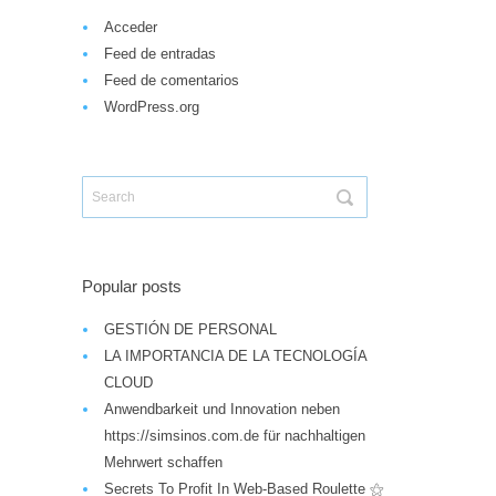
Acceder
Feed de entradas
Feed de comentarios
WordPress.org
Popular posts
GESTIÓN DE PERSONAL
LA IMPORTANCIA DE LA TECNOLOGÍA
CLOUD
Anwendbarkeit und Innovation neben
https://simsinos.com.de für nachhaltigen
Mehrwert schaffen
Secrets To Profit In Web-Based Roulette ⚝